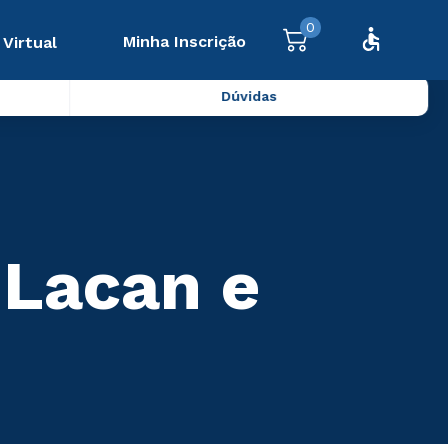
0
Minha Inscrição
 Virtual
Dúvidas
 Lacan e