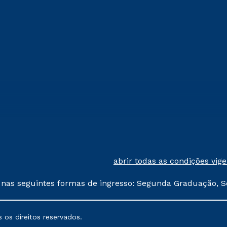
abrir todas as condições vig
 nas seguintes formas de ingresso: Segunda Graduação, S
comerciais oferecidos serão
 os direitos reservados.
nais poderão sofrer alterações nos períodos de rematríc