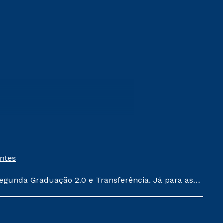
entes
egunda Graduação 2.0 e Transferência. Já para as
ula conforme exposto no contrato de prestação de