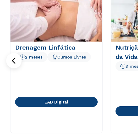
Drenagem Linfática
Nutriçã
da Vida
2 meses
Cursos Livres
3 me
EAD Digital