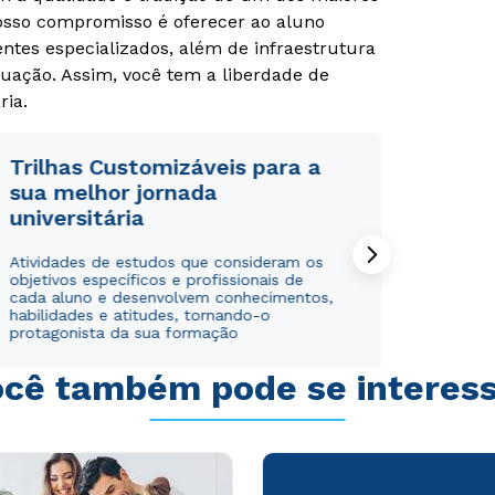
Nosso compromisso é oferecer ao aluno
tes especializados, além de infraestrutura
uação. Assim, você tem a liberdade de
ria.
Trilhas Customizáveis para a
sua melhor jornada
Rápido e fácil
Rápido e fácil
WhatsApp
WhatsApp
universitária
ou
ou
Atividades de estudos que consideram os
objetivos específicos e profissionais de
cada aluno e desenvolvem conhecimentos,
habilidades e atitudes, tornando-o
protagonista da sua formação
cê também pode se interes
Estou de acordo com a
Estou de acordo com a
Política de Privacidade.
Política de Privacidade.
e
e
autorizo que meus dados sejam utilizados para o
autorizo que meus dados sejam utilizados para o
envio de conteúdos da Cruzeiro do Sul.
envio de conteúdos da Cruzeiro do Sul.