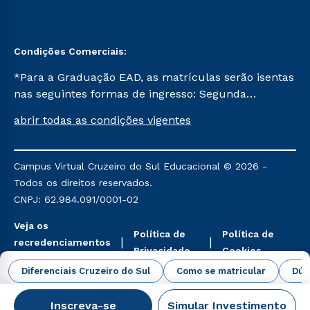
Condições Comerciais:
*Para a Graduação EAD, as matrículas serão isentas
nas seguintes formas de ingresso: Segunda
Graduação, Segunda Graduação 2.0 e Transferência.
abrir todas as condições vigentes
Já para as demais, a taxa de matrícula será de R$
49. *Para a Pós-graduação EAD, as ofertas
mencionadas são referentes aos cursos: Ensino
Campus Virtual Cruzeiro do Sul Educacional © 2026 -
Religioso, Geografia para a Docência e Metodologia
Todos os direitos reservados.
do Ensino de História: Questões Atuais.
CNPJ: 62.984.091/0001-02
Veja os
Política de
Política de
recredenciamentos
Privacidade
Cookies
aqui
Diferenciais Cruzeiro do Sul
Como se matricular
Dúv
Inscreva-se
Simular Investimento