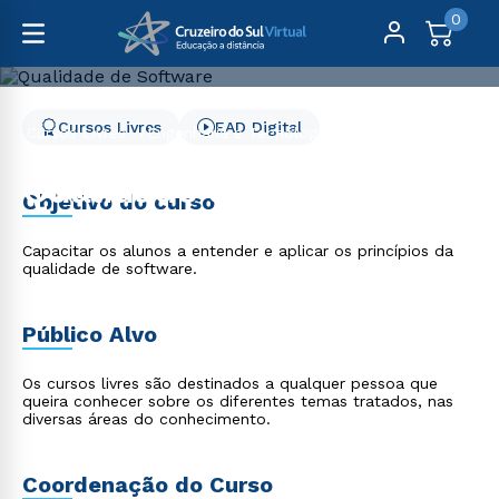
0
Cursos Livres
EAD Digital
Cursos Livres
Engenharia e Tecnologia
Qualidade de Software
Qualidade de Software
Objetivo do curso
Capacitar os alunos a entender e aplicar os princípios da
qualidade de software.
Público Alvo
Os cursos livres são destinados a qualquer pessoa que
queira conhecer sobre os diferentes temas tratados, nas
diversas áreas do conhecimento.
Coordenação do Curso