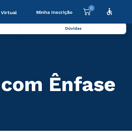
0
Minha Inscrição
 Virtual
Dúvidas
 com Ênfase