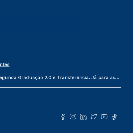
entes
egunda Graduação 2.0 e Transferência. Já para as
ula conforme exposto no contrato de prestação de