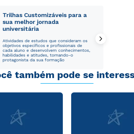
Trilhas Customizáveis para a
sua melhor jornada
universitária
Rápido e fácil
Rápido e fácil
Atividades de estudos que consideram os
WhatsApp
WhatsApp
objetivos específicos e profissionais de
ou
ou
cada aluno e desenvolvem conhecimentos,
habilidades e atitudes, tornando-o
protagonista da sua formação
cê também pode se interes
Estou de acordo com a
Estou de acordo com a
Política de Privacidade.
Política de Privacidade.
e
e
autorizo que meus dados sejam utilizados para o
autorizo que meus dados sejam utilizados para o
envio de conteúdos da Cruzeiro do Sul.
envio de conteúdos da Cruzeiro do Sul.