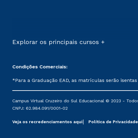
Explorar os principais cursos +
Condições Comerciais:
*Para a Graduação EAD, as matrículas serão isentas
demais, a taxa de matrícula será de R$ 49. *Para a Pós-graduação EAD, as ofertas mencionadas são referentes aos cursos: Ensino Religioso, Geografia para a
Docência e Metodologia do Ensino de História: Questões Atuais. **Semipresencial é um formato do Ensino a Distância. **Descontos 
Campus Virtual Cruzeiro do Sul Educacional © 2023 - Todos
mantidos conforme negociação. Descontos institucio
CNPJ: 62.984.091/0001-02
serviços.
Veja os recredenciamentos aqui
Política de Privacidade