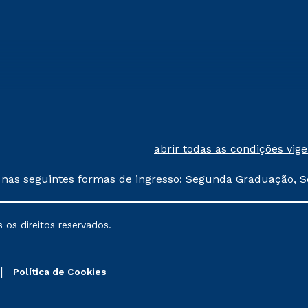
abrir todas as condições vig
 nas seguintes formas de ingresso: Segunda Graduação, S
comerciais oferecidos serão
 os direitos reservados.
nais poderão sofrer alterações nos períodos de rematríc
Política de Cookies