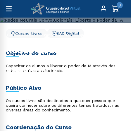
0
Cursos Livres
EAD Digital
Cursos Livres
Engenharia e Tecnologia
Redes Neurais Convolucionais: Liberte o Poder da IA
Redes Neurais
Objetivo do curso
Convolucionais: Liberte o
Capacitar os alunos a liberar o poder da IA através das
Poder da IA
redes neurais convolucionais.
Público Alvo
Os cursos livres são destinados a qualquer pessoa que
queira conhecer sobre os diferentes temas tratados, nas
diversas áreas do conhecimento.
Coordenação do Curso