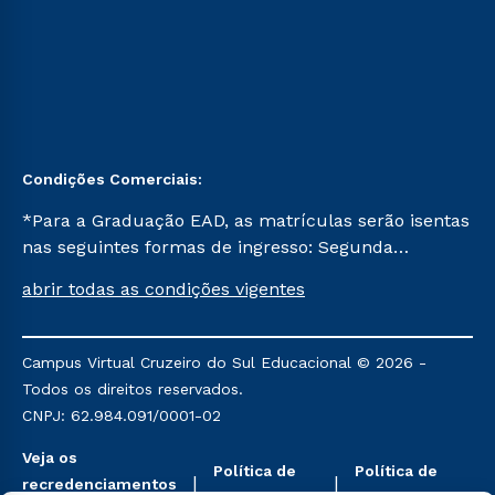
Condições Comerciais:
*Para a Graduação EAD, as matrículas serão isentas
nas seguintes formas de ingresso: Segunda
Graduação, Segunda Graduação 2.0 e Transferência.
abrir todas as condições vigentes
Já para as demais, a taxa de matrícula será de R$
49. *Para a Pós-graduação EAD, as ofertas
mencionadas são referentes aos cursos: Ensino
Campus Virtual Cruzeiro do Sul Educacional © 2026 -
Religioso, Geografia para a Docência e Metodologia
Todos os direitos reservados.
do Ensino de História: Questões Atuais.
CNPJ: 62.984.091/0001-02
Veja os
Política de
Política de
recredenciamentos