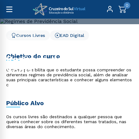
0
Cursos Livres
EAD Digital
Cursos Livres
Direito, Relações Internacionais e Ciência Política
Regimes de Previdência Social
Objetivo do curso
Regimes de Previdência
Social
O curso possibilita que o estudante possa compreender os
diferentes regimes de previdência social, além de analisar
suas principais características e conhecer alguns elementos
c
Público Alvo
Os cursos livres são destinados a qualquer pessoa que
queira conhecer sobre os diferentes temas tratados, nas
diversas áreas do conhecimento.