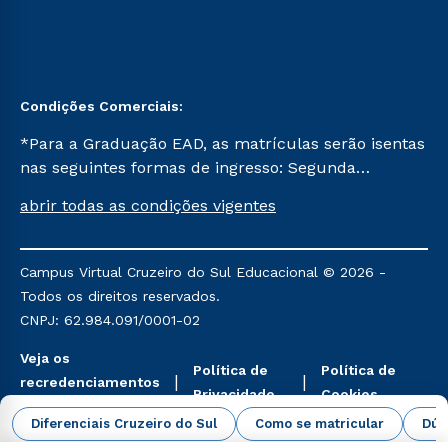
Condições Comerciais:
*Para a Graduação EAD, as matrículas serão isentas
nas seguintes formas de ingresso: Segunda
Graduação, Segunda Graduação 2.0 e Transferência.
abrir todas as condições vigentes
Já para as demais, a taxa de matrícula será de R$
49. *Para a Pós-graduação EAD, as ofertas
mencionadas são referentes aos cursos: Ensino
Campus Virtual Cruzeiro do Sul Educacional © 2026 -
Religioso, Geografia para a Docência e Metodologia
Todos os direitos reservados.
do Ensino de História: Questões Atuais.
CNPJ: 62.984.091/0001-02
Veja os
Política de
Política de
recredenciamentos
Privacidade
Cookies
aqui
Diferenciais Cruzeiro do Sul
Como se matricular
Dúv