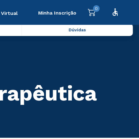
0
Minha Inscrição
 Virtual
Dúvidas
erapêutica