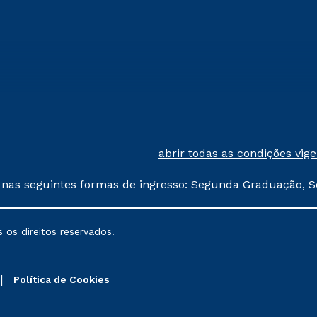
abrir todas as condições vig
 nas seguintes formas de ingresso: Segunda Graduação, S
comerciais oferecidos serão
 os direitos reservados.
nais poderão sofrer alterações nos períodos de rematríc
Política de Cookies