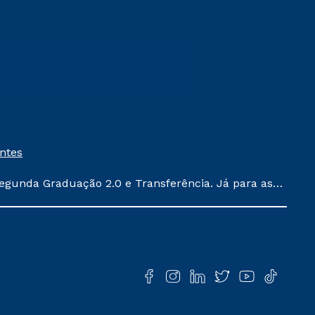
entes
egunda Graduação 2.0 e Transferência. Já para as
ula conforme exposto no contrato de prestação de