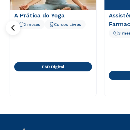
A Prática do Yoga
Assistê
Farmac
2 meses
Cursos Livres
3 me
EAD Digital