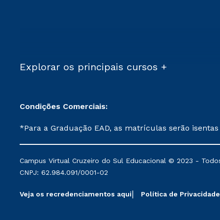
Explorar os principais cursos +
Condições Comerciais:
*Para a Graduação EAD, as matrículas serão isentas
demais, a taxa de matrícula será de R$ 49. *Para a Pós-graduação EAD, as ofertas mencionadas são referentes aos cursos: Ensino Religioso, Geografia para a
Docência e Metodologia do Ensino de História: Questões Atuais. **Semipresencial é um formato do Ensino a Distância. **Descontos 
Campus Virtual Cruzeiro do Sul Educacional © 2023 - Todos
mantidos conforme negociação. Descontos institucio
CNPJ: 62.984.091/0001-02
serviços.
Veja os recredenciamentos aqui
Política de Privacidade