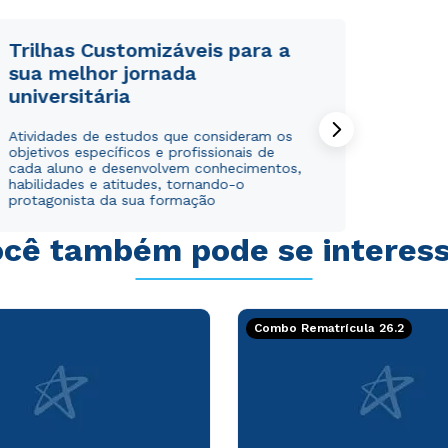
Trilhas Customizáveis para a
sua melhor jornada
universitária
Rápido e fácil
Rápido e fácil
Atividades de estudos que consideram os
WhatsApp
WhatsApp
objetivos específicos e profissionais de
ou
ou
cada aluno e desenvolvem conhecimentos,
habilidades e atitudes, tornando-o
protagonista da sua formação
cê também pode se interes
Estou de acordo com a
Estou de acordo com a
Política de Privacidade.
Política de Privacidade.
e
e
Combo Rematrícula 26.2
autorizo que meus dados sejam utilizados para o
autorizo que meus dados sejam utilizados para o
envio de conteúdos da Cruzeiro do Sul.
envio de conteúdos da Cruzeiro do Sul.