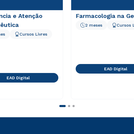
ncia e Atenção
Farmacologia na Ger
êutica
2 meses
Cursos L
ses
Cursos Livres
EAD Digital
EAD Digital