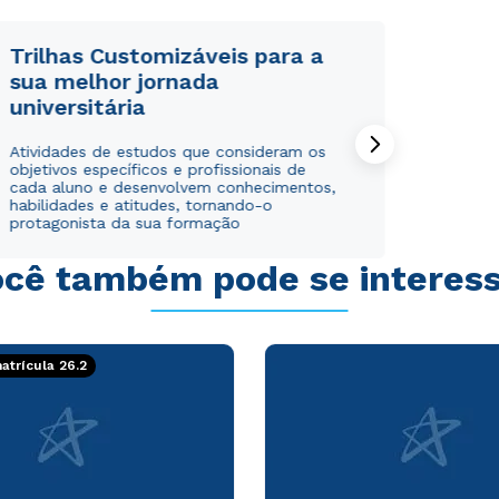
Trilhas Customizáveis para a
sua melhor jornada
universitária
Rápido e fácil
Rápido e fácil
Atividades de estudos que consideram os
WhatsApp
WhatsApp
objetivos específicos e profissionais de
ou
ou
cada aluno e desenvolvem conhecimentos,
habilidades e atitudes, tornando-o
protagonista da sua formação
cê também pode se interes
Estou de acordo com a
Estou de acordo com a
Política de Privacidade.
Política de Privacidade.
e
e
trícula 26.2
autorizo que meus dados sejam utilizados para o
autorizo que meus dados sejam utilizados para o
envio de conteúdos da Cruzeiro do Sul.
envio de conteúdos da Cruzeiro do Sul.