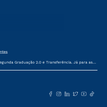
entes
egunda Graduação 2.0 e Transferência. Já para as
ula conforme exposto no contrato de prestação de