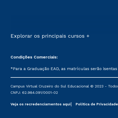
Explorar os principais cursos +
Condições Comerciais:
*Para a Graduação EAD, as matrículas serão isentas
demais, a taxa de matrícula será de R$ 49. *Para a Pós-graduação EAD, as ofertas mencionadas são referentes aos cursos: Ensino Religioso, Geografia para a
Docência e Metodologia do Ensino de História: Questões Atuais. **Semipresencial é um formato do Ensino a Distância. **Descontos 
Campus Virtual Cruzeiro do Sul Educacional © 2023 - Todos
mantidos conforme negociação. Descontos institucio
CNPJ: 62.984.091/0001-02
serviços.
Veja os recredenciamentos aqui
Política de Privacidade