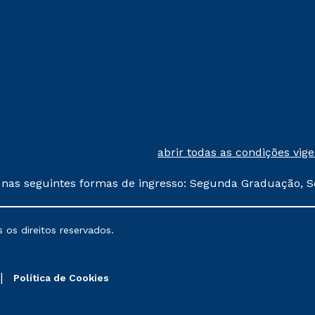
abrir todas as condições vig
 nas seguintes formas de ingresso: Segunda Graduação, S
comerciais oferecidos serão
 os direitos reservados.
nais poderão sofrer alterações nos períodos de rematríc
Política de Cookies