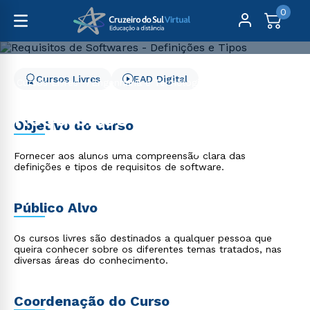
0
Cursos Livres
EAD Digital
Cursos Livres
Engenharia e Tecnologia
Requisitos de Softwares - Definições e Tipos
Requisitos de Softwares
Objetivo do curso
- Definições e Tipos
Fornecer aos alunos uma compreensão clara das
definições e tipos de requisitos de software.
Público Alvo
Os cursos livres são destinados a qualquer pessoa que
queira conhecer sobre os diferentes temas tratados, nas
diversas áreas do conhecimento.
Coordenação do Curso