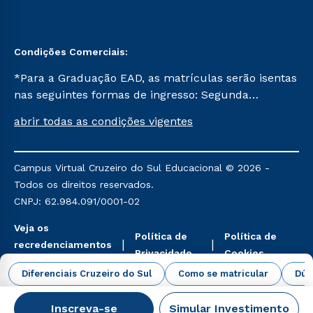
Condições Comerciais:
*Para a Graduação EAD, as matrículas serão isentas
nas seguintes formas de ingresso: Segunda
Graduação, Segunda Graduação 2.0 e Transferência.
abrir todas as condições vigentes
Já para as demais, a taxa de matrícula será de R$
49. *Para a Pós-graduação EAD, as ofertas
mencionadas são referentes aos cursos: Ensino
Campus Virtual Cruzeiro do Sul Educacional © 2026 -
Religioso, Geografia para a Docência e Metodologia
Todos os direitos reservados.
do Ensino de História: Questões Atuais.
CNPJ: 62.984.091/0001-02
Veja os
Política de
Política de
recredenciamentos
Privacidade
Cookies
aqui
Diferenciais Cruzeiro do Sul
Como se matricular
Dúv
Inscreva-se
Simular Investimento