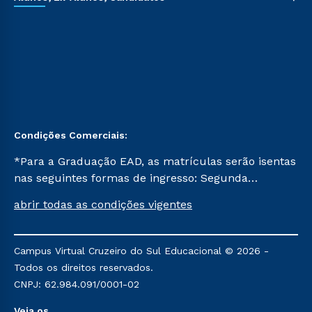
Condições Comerciais:
*Para a Graduação EAD, as matrículas serão isentas
nas seguintes formas de ingresso: Segunda
Graduação, Segunda Graduação 2.0 e Transferência.
abrir todas as condições vigentes
Já para as demais, a taxa de matrícula será de R$
49. *Para a Pós-graduação EAD, as ofertas
mencionadas são referentes aos cursos: Ensino
Campus Virtual Cruzeiro do Sul Educacional © 2026 -
Religioso, Geografia para a Docência e Metodologia
Todos os direitos reservados.
do Ensino de História: Questões Atuais.
CNPJ: 62.984.091/0001-02
Veja os