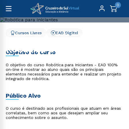
0
Cursos Livres
EAD Digital
Cursos Livres
Engenharia e Tecnologia
Robótica para Iniciantes
Robótica para Iniciantes
Objetivo do curso
O objetivo do curso Robótica para Iniciantes - EAD 100%
on-line é mostrar ao aluno quais são os principais
elementos necessários para entender e realizar um projeto
integrado de robótica.
Público Alvo
O curso é destinado aos profissionais que atuam em áreas
correlatas, bem como aos que desejam ampliar seu
conhecimento sobre o assunto.