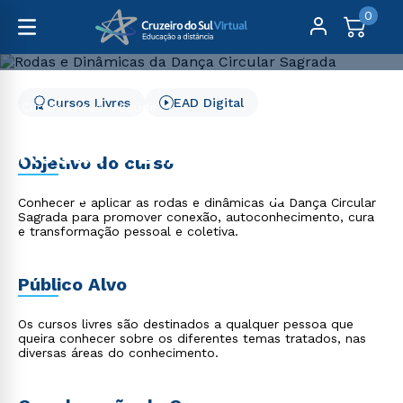
0
Cursos Livres
EAD Digital
Cursos Livres
Saúde
Rodas e Dinâmicas da Dança Circular Sagrada
Rodas e Dinâmicas da
Objetivo do curso
Dança Circular Sagrada
Conhecer e aplicar as rodas e dinâmicas da Dança Circular
Sagrada para promover conexão, autoconhecimento, cura
e transformação pessoal e coletiva.
Público Alvo
Os cursos livres são destinados a qualquer pessoa que
queira conhecer sobre os diferentes temas tratados, nas
diversas áreas do conhecimento.