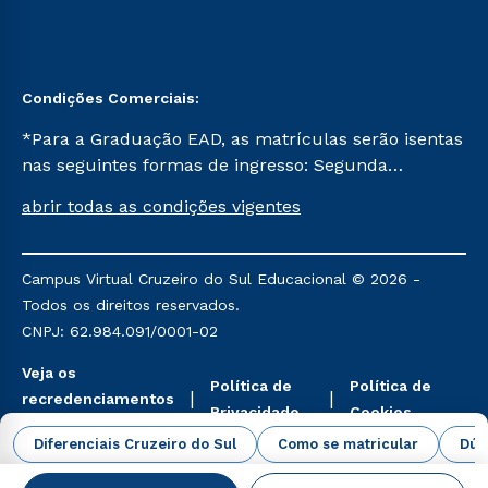
Condições Comerciais:
*Para a Graduação EAD, as matrículas serão isentas
nas seguintes formas de ingresso: Segunda
Graduação, Segunda Graduação 2.0 e Transferência.
abrir todas as condições vigentes
Já para as demais, a taxa de matrícula será de R$
49. *Para a Pós-graduação EAD, as ofertas
mencionadas são referentes aos cursos: Ensino
Campus Virtual Cruzeiro do Sul Educacional © 2026 -
Religioso, Geografia para a Docência e Metodologia
Todos os direitos reservados.
do Ensino de História: Questões Atuais.
CNPJ: 62.984.091/0001-02
Veja os
Política de
Política de
recredenciamentos
Privacidade
Cookies
aqui
Diferenciais Cruzeiro do Sul
Como se matricular
Dúv