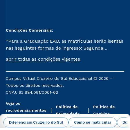
Condições Comerciais:
*Para a Graduação EAD, as matrículas serão isentas
nas seguintes formas de ingresso: Segunda
Graduação, Segunda Graduação 2.0 e Transferência.
abrir todas as condições vigentes
Já para as demais, a taxa de matrícula será de R$
49. *Para a Pós-graduação EAD, as ofertas
mencionadas são referentes aos cursos: Ensino
Campus Virtual Cruzeiro do Sul Educacional © 2026 -
Religioso, Geografia para a Docência e Metodologia
Todos os direitos reservados.
do Ensino de História: Questões Atuais.
CNPJ: 62.984.091/0001-02
Veja os
Política de
Política de
recredenciamentos
Privacidade
Cookies
aqui
Diferenciais Cruzeiro do Sul
Como se matricular
Dúv