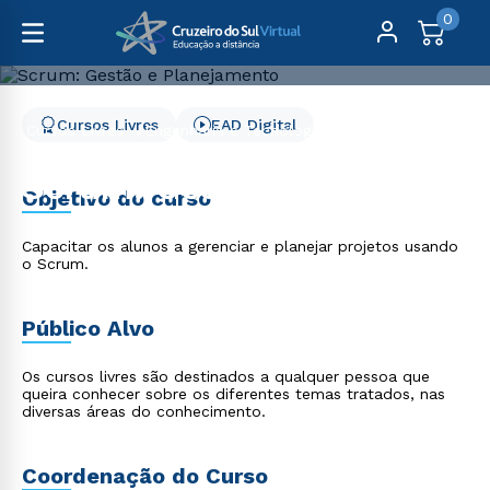
0
Cursos Livres
EAD Digital
Cursos Livres
Engenharia e Tecnologia
Scrum: Gestão e Planejamento
Scrum: Gestão e
Objetivo do curso
Planejamento
Capacitar os alunos a gerenciar e planejar projetos usando
o Scrum.
Público Alvo
Os cursos livres são destinados a qualquer pessoa que
queira conhecer sobre os diferentes temas tratados, nas
diversas áreas do conhecimento.
Coordenação do Curso