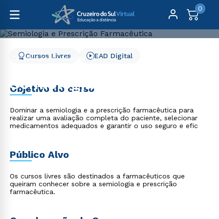
0
Cursos Livres
EAD Digital
Cursos Livres
Saúde
Semiologia e Prescrição Farmacêutica
Semiologia e Prescrição
Objetivo do curso
Farmacêutica
Dominar a semiologia e a prescrição farmacêutica para
realizar uma avaliação completa do paciente, selecionar
medicamentos adequados e garantir o uso seguro e efic
Público Alvo
Os cursos livres são destinados a farmacêuticos que
queiram conhecer sobre a semiologia e prescrição
farmacêutica.