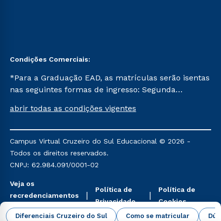
Condições Comerciais:
*Para a Graduação EAD, as matrículas serão isentas
nas seguintes formas de ingresso: Segunda
Graduação, Segunda Graduação 2.0 e Transferência.
abrir todas as condições vigentes
Já para as demais, a taxa de matrícula será de R$
49. *Para a Pós-graduação EAD, as ofertas
mencionadas são referentes aos cursos: Ensino
Campus Virtual Cruzeiro do Sul Educacional © 2026 -
Religioso, Geografia para a Docência e Metodologia
Todos os direitos reservados.
do Ensino de História: Questões Atuais.
CNPJ: 62.984.091/0001-02
Veja os
Política de
Política de
recredenciamentos
Privacidade
Cookies
aqui
Diferenciais Cruzeiro do Sul
Como se matricular
Dúv