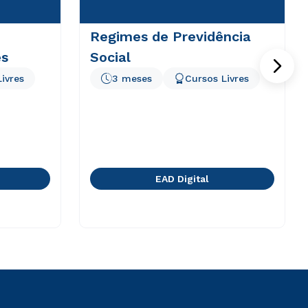
Regimes de Previdência
es
Social
ivres
3 meses
Cursos Livres
EAD Digital