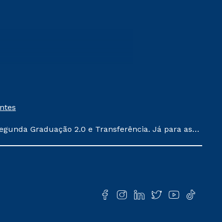
entes
egunda Graduação 2.0 e Transferência. Já para as
ula conforme exposto no contrato de prestação de