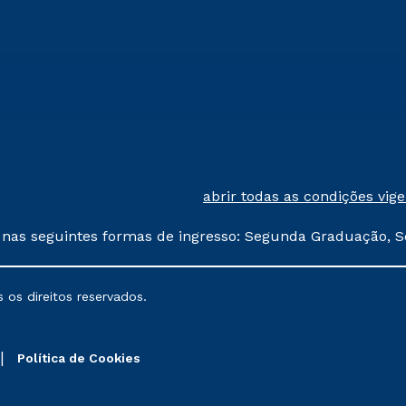
abrir todas as condições vig
 nas seguintes formas de ingresso: Segunda Graduação, S
comerciais oferecidos serão
 os direitos reservados.
nais poderão sofrer alterações nos períodos de rematríc
Política de Cookies