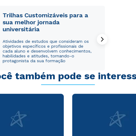
Trilhas Customizáveis para a
sua melhor jornada
universitária
Rápido e fácil
Rápido e fácil
Atividades de estudos que consideram os
WhatsApp
WhatsApp
objetivos específicos e profissionais de
ou
ou
cada aluno e desenvolvem conhecimentos,
habilidades e atitudes, tornando-o
protagonista da sua formação
cê também pode se interes
Estou de acordo com a
Estou de acordo com a
Política de Privacidade.
Política de Privacidade.
e
e
autorizo que meus dados sejam utilizados para o
autorizo que meus dados sejam utilizados para o
envio de conteúdos da Cruzeiro do Sul.
envio de conteúdos da Cruzeiro do Sul.