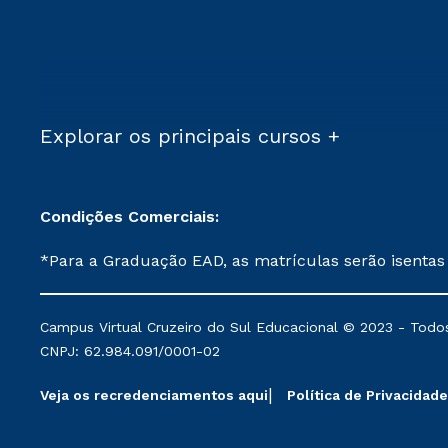
Explorar os principais cursos +
Condições Comerciais:
*Para a Graduação EAD, as matrículas serão isentas
demais, a taxa de matrícula será de R$ 49. *Para a Pós-graduação EAD, as ofertas mencionadas são referentes aos cursos: Ensino Religioso, Geografia para a
Docência e Metodologia do Ensino de História: Questões Atuais. **Semipresencial é um formato do Ensino a Distância. **Descontos 
Campus Virtual Cruzeiro do Sul Educacional © 2023 - Todos
mantidos conforme negociação. Descontos institucio
CNPJ: 62.984.091/0001-02
serviços.
Veja os recredenciamentos aqui
Política de Privacidade