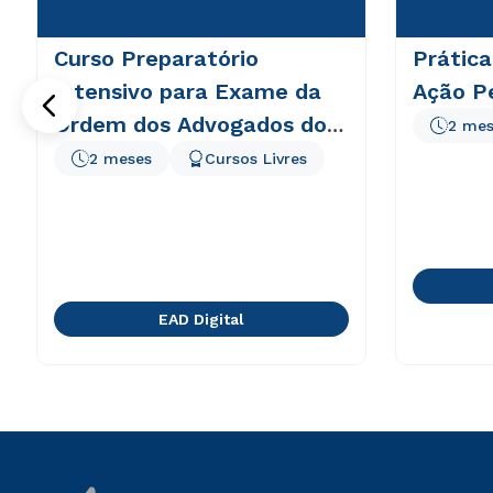
Curso Preparatório
Prática
Intensivo para Exame da
Ação P
Ordem dos Advogados do
2 mes
Brasil
2 meses
Cursos Livres
EAD Digital