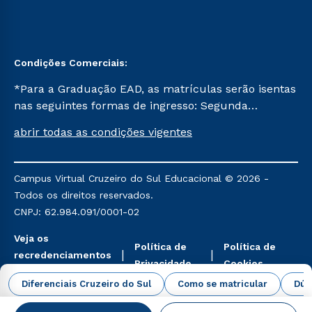
Condições Comerciais:
*Para a Graduação EAD, as matrículas serão isentas
nas seguintes formas de ingresso: Segunda
Graduação, Segunda Graduação 2.0 e Transferência.
abrir todas as condições vigentes
Já para as demais, a taxa de matrícula será de R$
49. *Para a Pós-graduação EAD, as ofertas
mencionadas são referentes aos cursos: Ensino
Campus Virtual Cruzeiro do Sul Educacional © 2026 -
Religioso, Geografia para a Docência e Metodologia
Todos os direitos reservados.
do Ensino de História: Questões Atuais.
CNPJ: 62.984.091/0001-02
Veja os
Política de
Política de
recredenciamentos
Privacidade
Cookies
aqui
Diferenciais Cruzeiro do Sul
Como se matricular
Dúv