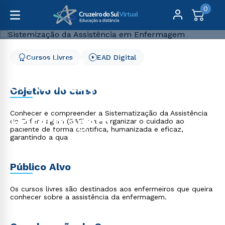
0
Cursos Livres
EAD Digital
Cursos Livres
Saúde
Sistemização da Assistência em Enfermagem
Sistemização da
Objetivo do curso
Assistência em
Conhecer e compreender a Sistematização da Assistência
Enfermagem
de Enfermagem (SAE) para organizar o cuidado ao
paciente de forma científica, humanizada e eficaz,
garantindo a qua
Público Alvo
Os cursos livres são destinados aos enfermeiros que queira
conhecer sobre a assistência da enfermagem.