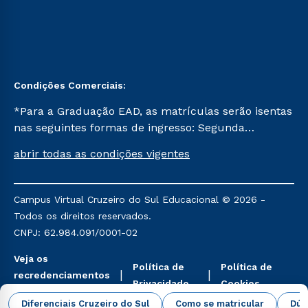
Condições Comerciais:
*Para a Graduação EAD, as matrículas serão isentas
nas seguintes formas de ingresso: Segunda
Graduação, Segunda Graduação 2.0 e Transferência.
abrir todas as condições vigentes
Já para as demais, a taxa de matrícula será de R$
49. *Para a Pós-graduação EAD, as ofertas
mencionadas são referentes aos cursos: Ensino
Campus Virtual Cruzeiro do Sul Educacional © 2026 -
Religioso, Geografia para a Docência e Metodologia
Todos os direitos reservados.
do Ensino de História: Questões Atuais.
CNPJ: 62.984.091/0001-02
Veja os
Política de
Política de
recredenciamentos
Privacidade
Cookies
aqui
Diferenciais Cruzeiro do Sul
Como se matricular
Dúv