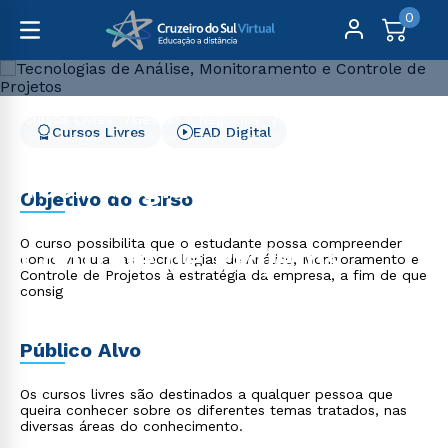
0
Cursos Livres
Gestão e Negócios
Cursos Livres
EAD Digital
Tecnologias de Análise, Monitoramento e Controle de
Projetos
Tecnologias de Análise,
Objetivo do curso
Monitoramento e
O curso possibilita que o estudante possa compreender
Controle de Projetos
como vincular as Tecnologias de Análise, Monitoramento e
Controle de Projetos à estratégia da empresa, a fim de que
consig
Público Alvo
Os cursos livres são destinados a qualquer pessoa que
queira conhecer sobre os diferentes temas tratados, nas
diversas áreas do conhecimento.