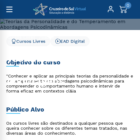
0
Cursos Livres
Saúde
Cursos Livres
EAD Digital
Teorias da Personalidade e do Temperamento em
Abordagens Psicodinâmicas
Teorias da Personalidade
Objetivo do curso
e do Temperamento em
"Conhecer e aplicar as principais teorias da personalidade e
Abordagens
do temperamento em abordagens psicodinâmicas para
compreender o comportamento humano e intervir de
Psicodinâmicas
forma eficaz em contextos cl&ia
Público Alvo
Os cursos livres são destinados a qualquer pessoa que
queira conhecer sobre os diferentes temas tratados, nas
diversas áreas do conhecimento.