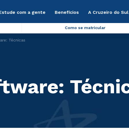
Estude com a gente
Benefícios
A Cruzeiro do Sul
Como se matricular
are: Técnicas
ftware: Técni