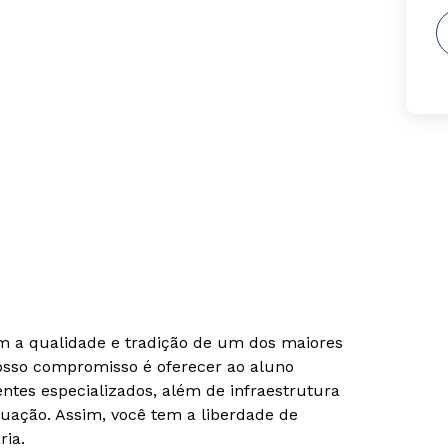
om a qualidade e tradição de um dos maiores
Nosso compromisso é oferecer ao aluno
tes especializados, além de infraestrutura
uação. Assim, você tem a liberdade de
ria.
Rápido e fácil
Rápido e fácil