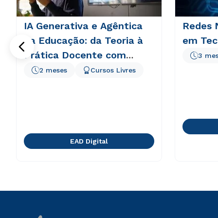
IA Generativa e Agêntica
Redes N
na Educação: da Teoria à
em Tec
Prática Docente com
3 me
TPACK e BNCC
2 meses
Cursos Livres
EAD Digital