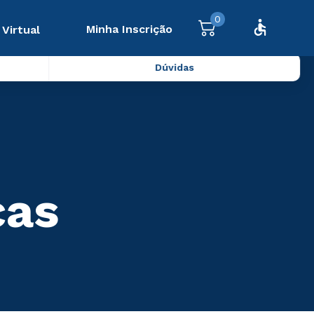
0
Minha Inscrição
 Virtual
Dúvidas
cas