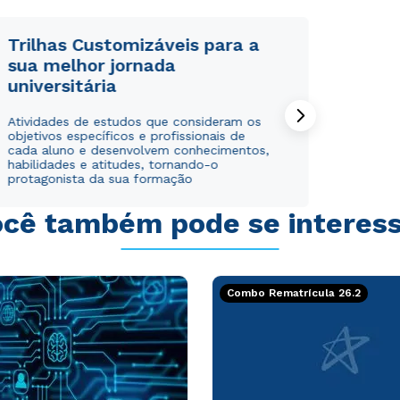
WhatsApp
WhatsApp
ou
ou
Trilhas Customizáveis para a
sua melhor jornada
universitária
Atividades de estudos que consideram os
objetivos específicos e profissionais de
cada aluno e desenvolvem conhecimentos,
habilidades e atitudes, tornando-o
Estou de acordo com a
Estou de acordo com a
Política de Privacidade.
Política de Privacidade.
e
e
protagonista da sua formação
autorizo que meus dados sejam utilizados para o
autorizo que meus dados sejam utilizados para o
envio de conteúdos da Cruzeiro do Sul.
envio de conteúdos da Cruzeiro do Sul.
cê também pode se interes
Combo Rematrícula 26.2