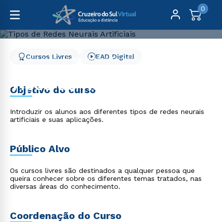
0
Cursos Livres
EAD Digital
Cursos Livres
Engenharia e Tecnologia
Tipos de Redes Neurais Artificiais
Tipos de Redes Neurais
Objetivo do curso
Artificiais
Introduzir os alunos aos diferentes tipos de redes neurais
artificiais e suas aplicações.
Público Alvo
Os cursos livres são destinados a qualquer pessoa que
queira conhecer sobre os diferentes temas tratados, nas
diversas áreas do conhecimento.
Coordenação do Curso