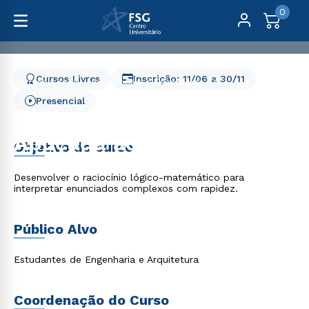
0
Cursos Livres
Inscrição:
11/06
a
30/11
Cursos Livres
Engenharia e Tecnologia
Tópicos de Matemática Aplicada ao Cálculo
Presencial
Tópicos de Matemática
Aplicada ao Cálculo
Objetivo do curso
Desenvolver o raciocínio lógico-matemático para
interpretar enunciados complexos com rapidez.
Público Alvo
Estudantes de Engenharia e Arquitetura
Coordenação do Curso