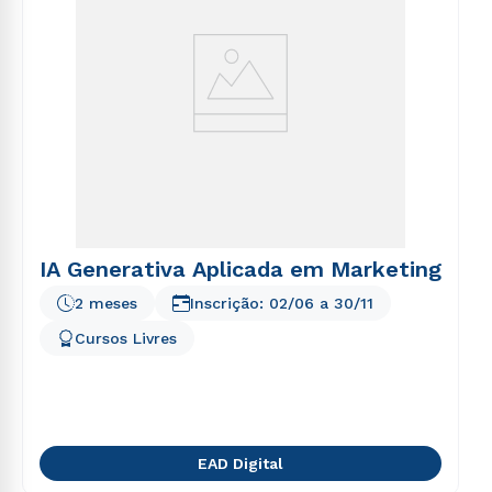
Estou de acordo com a
Política de Privacidade.
e
autorizo que meus dados sejam utilizados para o
envio de conteúdos da Cruzeiro do Sul.
IA Generativa Aplicada em Marketing
2 meses
Inscrição:
02/06
a
30/11
Cursos Livres
EAD Digital