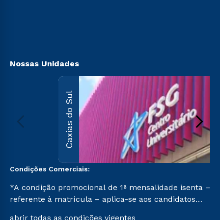
Retorne ao Curso
Sou Ex-aluno
Transferência
Canais de Atendimento
Vestibular Mérito
Acessibilidade
Vestibular Solidário
Biblioteca
Segunda Graduação
Nossas Unidades
Caxias do Sul
Condições Comerciais:
*A condição promocional de 1ª mensalidade isenta –
referente à matrícula – aplica-se aos candidatos
aprovados em todas as formas de ingresso, exceto
abrir todas as condições vigentes