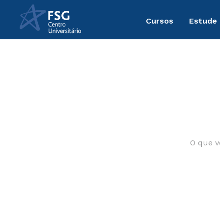
Cursos
Estude
cursos-profisionalizantes
O que voc
TERMOS MAIS BU
1
º
enfermagem
2
º
fisioterapia
3
º
engenharia