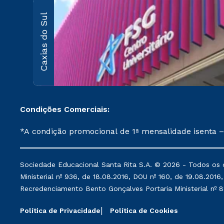
Caxias do Sul
Condições Comerciais:
*A condição promocional de 1ª mensalidade isenta –
on-line ou agendada, que ofertam bolsas de até 50
cancelado ou trancado sua matrícula em uma das Ins
Sociedade Educacional Santa Rita S.A. © 2026 - Todos os dir
de Medicina, e também para matriculados via FIES
Ministerial nº 936, de 18.08.2016, DOU nº 160, de 19.08.2016,
Instituição. **Semipresencial é um formato do Ensino a Distância. ***Descontos comerciais oferecidos serão mantidos conforme negociação. Descontos
Recredenciamento Bento Gonçalves Portaria Ministerial nº 88,
institucionais poderão sofrer alterações nos períod
Política de Privacidade
Política de Cookies