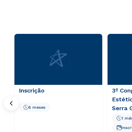
4
º
psicologia
5
º
educação física
6
º
direito
7
º
medicina
8
º
farmácia
9
º
ciências contáb
10
º
marketing
Inscrição
3º Con
Estéti
Serra 
6 meses
1 mê
Inscr