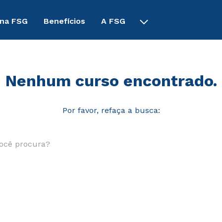
 na FSG
Benefícios
A FSG
Nenhum curso encontrado.
Por favor, refaça a busca:
ê procura?
SCADOS