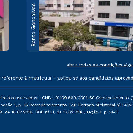
Bento Gonçalves
Caxias do Sul
Rua Marechal Floriano, 1229 -
Pio X
Saiba mais
abrir todas as condições vig
 referente à matrícula – aplica-se aos candidatos aprova
% de desconto, ambos ingressantes no semestre vigente, 
tituições da Cruzeiro do Sul Educacional, no período de
eitos reservados. | CNPJ: 91.109.660/0001-60 Credenciamento (Cent
, Prouni e outros programas governamentais, e não se 
 seção 1, p. 16 Recredenciamento EAD Portaria Ministerial nº 1.452, 
 de 16.02.2016, DOU nº 31, de 17.02.2016, seção 1, p. 14-15
os de rematrícula conforme exposto no contrato de prestaç