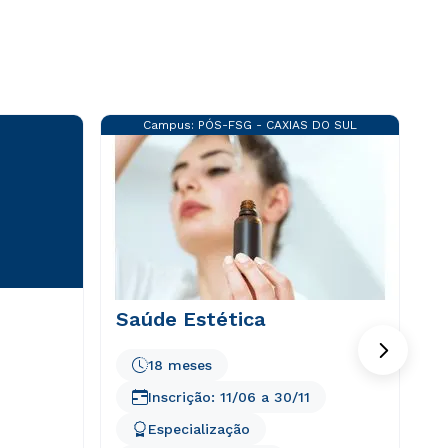
Campus:
PÓS-FSG - CAXIAS DO SUL
Saúde Estética
18 meses
Inscrição:
11/06
a
30/11
Especialização