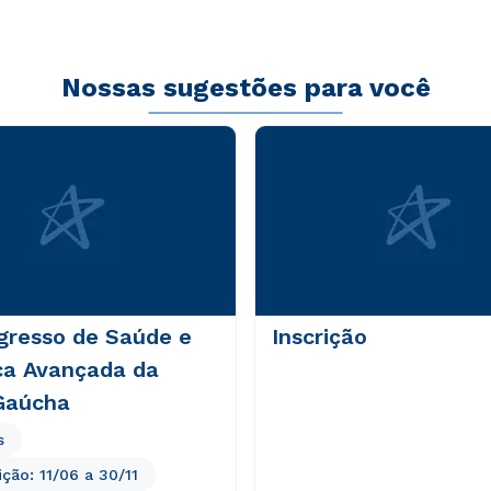
Nossas sugestões para você
eis
gresso de Saúde e
Inscrição
ca Avançada da
Gaúcha
s
ição:
11/06
a
30/11