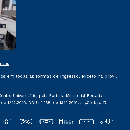
Bento Gonçalves
Rua 13 de Maio, 1130 Cidade
Alta - Bento Gonçalves/RS CEP
95702-002
Saiba mais
entes
dos em todas as formas de ingresso, exceto na prova
que ainda não tenham efetivado e/ou não tenham
 um ano. Tais condições não se aplicam aos cursos
ro Universitário) pela Portaria Ministerial Portaria
acumula com nenhuma outra campanha ofertada pela
de 12.12.2016, DOU nº 238, de 13.12.2016, seção 1, p. 17
ão de serviços.