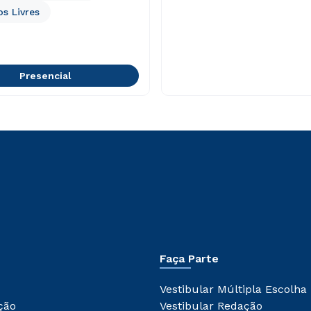
s Livres
Presencial
Rápido e fácil
WhatsApp
ou
Estou de acordo com a
Política de Privacidade.
e
autorizo que meus dados sejam utilizados para o
Faça Parte
envio de conteúdos da FSG.
Vestibular Múltipla Escolha
ção
Vestibular Redação