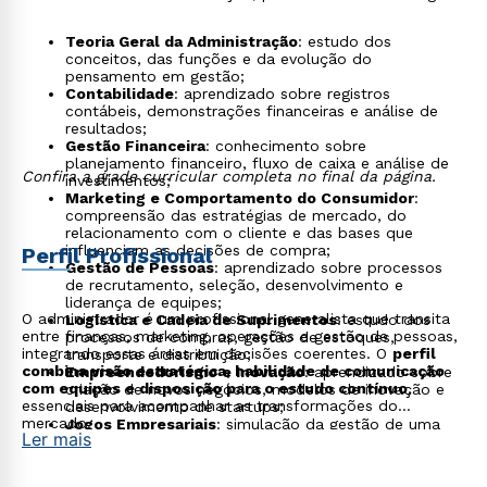
Teoria Geral da Administração
: estudo dos
conceitos, das funções e da evolução do
pensamento em gestão;
Contabilidade
: aprendizado sobre registros
contábeis, demonstrações financeiras e análise de
resultados;
Gestão Financeira
: conhecimento sobre
planejamento financeiro, fluxo de caixa e análise de
Confira a grade curricular completa no final da página.
investimentos;
Marketing e Comportamento do Consumidor
:
compreensão das estratégias de mercado, do
relacionamento com o cliente e das bases que
influenciam as decisões de compra;
Perfil Profissional
Gestão de Pessoas
: aprendizado sobre processos
de recrutamento, seleção, desenvolvimento e
liderança de equipes;
O administrador é um profissional generalista que transita
Logística e Cadeia de Suprimentos
: estudo dos
entre finanças, marketing, operações e gestão de pessoas,
processos de compras, gestão de estoques,
integrando essas áreas em decisões coerentes. O
perfil
transporte e distribuição;
combina visão estratégica, habilidade de comunicação
Empreendedorismo e Inovação
: aprendizado sobre
com equipes e disposição para o estudo contínuo
,
criação de novos negócios, modelos de inovação e
essenciais para acompanhar as transformações do
desenvolvimento de startups;
mercado.
Jogos Empresariais
: simulação da gestão de uma
Ler mais
empresa em ambiente competitivo, com decisões
integradas em finanças, marketing e operações.