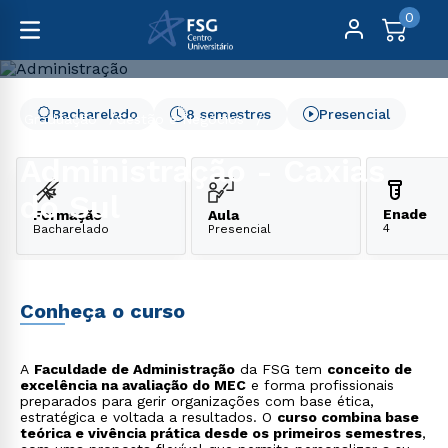
0
Bacharelado
8 semestres
Presencial
Graduação
Gestão e Negócios
Administração - Caxias do Sul
Administração - Caxias
do Sul
Enade
Formação
Aula
4
Bacharelado
Presencial
Conheça o curso
A
Faculdade de Administração
da FSG tem
conceito de
excelência na avaliação do MEC
e forma profissionais
preparados para gerir organizações com base ética,
estratégica e voltada a resultados. O
curso combina base
teórica e vivência prática desde os primeiros semestres
,