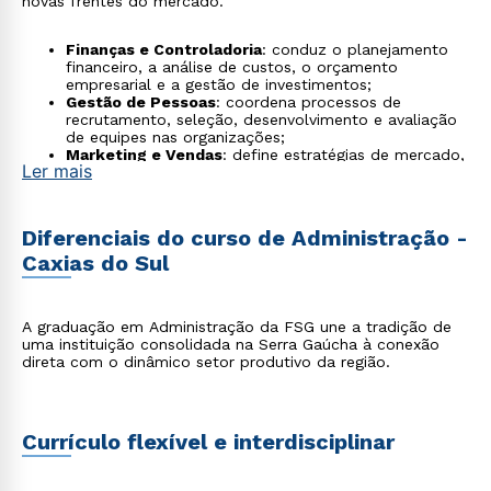
novas frentes do mercado.
Finanças e Controladoria
: conduz o planejamento
financeiro, a análise de custos, o orçamento
empresarial e a gestão de investimentos;
Gestão de Pessoas
: coordena processos de
recrutamento, seleção, desenvolvimento e avaliação
de equipes nas organizações;
Marketing e Vendas
: define estratégias de mercado,
Ler mais
planeja campanhas de branding e conduz o
relacionamento com o cliente em canais físicos e
digitais;
Logística e Operações
: gerencia a cadeia de
Diferenciais do curso de Administração -
suprimentos, processos produtivos, estoques e
Caxias do Sul
distribuição em empresas de diferentes portes;
Empreendedorismo
: cria e gerencia negócios
próprios, startups e projetos de
intraempreendedorismo em organizações
A graduação em Administração da FSG une a tradição de
estabelecidas;
uma instituição consolidada na Serra Gaúcha à conexão
Análise de Dados e Business Intelligence
:
direta com o dinâmico setor produtivo da região.
transforma dados em indicadores, dashboards e
relatórios que orientam decisões estratégicas;
Gestão da Inovação
: desenvolve novos produtos,
serviços e processos, com foco na cultura de
inovação corporativa;
Currículo flexível e interdisciplinar
Sustentabilidade e ESG
: gerencia práticas
ambientais, sociais e de governança em empresas e
organizações.