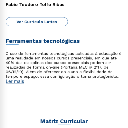
Fabio Teodoro Tolfo Ribas
Rápido e fácil
WhatsApp
Ver Currículo Lattes
ou
Ferramentas tecnológicas
O uso de ferramentas tecnológicas aplicadas à educação é
uma realidade em nossos cursos presenciais, em que até
40% das disciplinas dos cursos presenciais podem ser
realizadas de forma on-line (Portaria MEC nº 2117, de
06/12/19). Além de oferecer ao aluno a flexibilidade de
Estou de acordo com a
Política de Privacidade.
e
tempo e espaço, essa configuração o torna protagonista
autorizo que meus dados sejam utilizados para o
Ler mais
no processo de construção do seu conhecimento.
envio de conteúdos da Cruzeiro do Sul.
Matriz Curricular