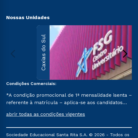
Vestibular Solidário
Biblioteca
Segunda Graduação
Nossas Unidades
Caxias do Sul
Condições Comerciais:
*A condição promocional de 1ª mensalidade isenta –
referente à matrícula – aplica-se aos candidatos
aprovados em todas as formas de ingresso, exceto
abrir todas as condições vigentes
na prova on-line ou agendada, que ofertam bolsas
de até 50% de desconto, ambos ingressantes no 1º
semestre de 2023, que ainda não tenham efetivado
Sociedade Educacional Santa Rita S.A. © 2026 - Todos os