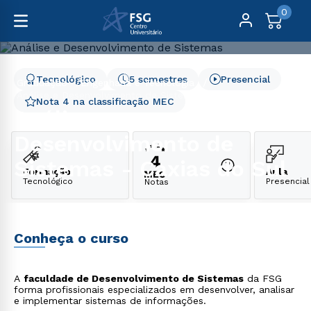
0
Tecnológico
5 semestres
Presencial
Graduação
Engenharia e Tecnologia
Análise e Desenvolvimento de Sistemas - Caxias do Sul
Nota 4 na classificação MEC
Análise e
Desenvolvimento de
Sistemas - Caxias do Sul
Formação
Aula
Tecnológico
Presencial
Notas
Conheça o curso
A
faculdade de Desenvolvimento de Sistemas
da FSG
forma profissionais especializados em desenvolver, analisar
e implementar sistemas de informações.