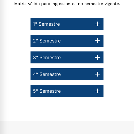
Matriz válida para ingressantes no semestre vigente.
Rápido e fácil
WhatsApp
1° Semestre
ou
2° Semestre
3° Semestre
Estou de acordo com a
Política de Privacidade.
e
4° Semestre
autorizo que meus dados sejam utilizados para o
envio de conteúdos da Cruzeiro do Sul.
5° Semestre