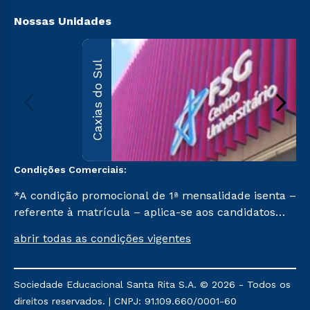
Segunda Graduação
Nossas Unidades
Caxias do Sul
Condições Comerciais:
*A condição promocional de 1ª mensalidade isenta –
referente à matrícula – aplica-se aos candidatos
aprovados em todas as formas de ingresso, exceto
abrir todas as condições vigentes
na prova on-line ou agendada, que ofertam bolsas
de até 50% de desconto, ambos ingressantes no 1º
semestre de 2023, que ainda não tenham efetivado
Sociedade Educacional Santa Rita S.A. © 2026 - Todos os
e/ou não tenham cancelado ou trancado sua
direitos reservados. | CNPJ: 91.109.660/0001-60