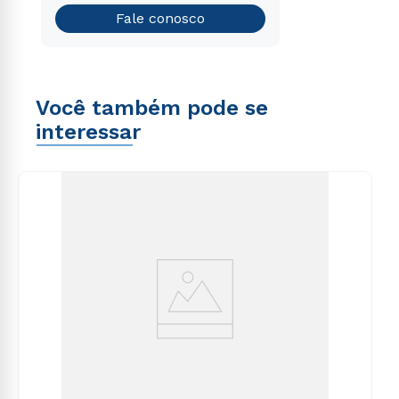
Teste vocacional
Fale conosco
Você também pode se
interessar