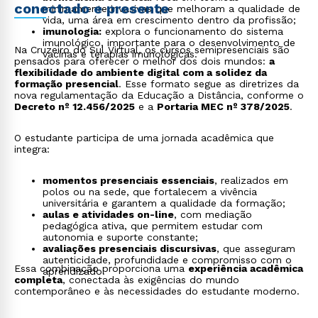
conectado e presente
minimamente invasivas que melhoram a qualidade de
vida, uma área em crescimento dentro da profissão;
imunologia:
explora o funcionamento do sistema
imunológico, importante para o desenvolvimento de
Na Cruzeiro do Sul Virtual, os cursos semipresenciais são
vacinas e terapias imunológicas.
pensados para oferecer o melhor dos dois mundos:
a
flexibilidade do ambiente digital com a solidez da
formação presencial
. Esse formato segue as diretrizes da
nova regulamentação da Educação a Distância, conforme o
Decreto nº 12.456/2025
e a
Portaria MEC nº 378/2025
.
O estudante participa de uma jornada acadêmica que
integra:
momentos presenciais essenciais
, realizados em
polos ou na sede, que fortalecem a vivência
universitária e garantem a qualidade da formação;
aulas e atividades on-line
, com mediação
pedagógica ativa, que permitem estudar com
autonomia e suporte constante;
avaliações presenciais discursivas
, que asseguram
autenticidade, profundidade e compromisso com o
Essa combinação proporciona uma
experiência acadêmica
aprendizado.
completa
, conectada às exigências do mundo
contemporâneo e às necessidades do estudante moderno.