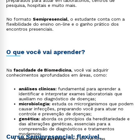
preparados para atuar em laboratórios, centros de
pesquisa, hospitais e muito mais.
No formato
Semipresencial
, o estudante conta com a
flexibilidade do ensino on-line e o ganho prático dos
encontros presenciais.
O que você vai aprender?
Na
faculdade de Biomedicina
, você vai adquirir
conhecimentos aprofundados em áreas, como:
análises clínicas:
fundamental para aprender a
identificar e interpretar exames laboratoriais que
auxiliam no diagnóstico de doenças;
microbiologia:
estuda os microrganismos que podem
causar infecções, preparando você para atuar no
controle e prevenção de doenças;
genética:
aborda os princípios da hereditariedade e
das alterações genéticas, essenciais para a
compreensão de diagnósticos e tratamentos
modernos;
Curso Semipresencial: flexível,
biomedicina estética:
foca em técnicas