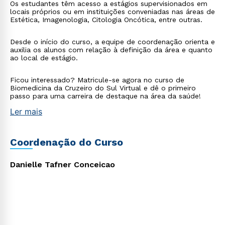
Os estudantes têm acesso a estágios supervisionados em
locais próprios ou em instituições conveniadas nas áreas de
Estética, Imagenologia, Citologia Oncótica, entre outras.
Estou de acordo com a
Política de Privacidade.
e
Desde o início do curso, a equipe de coordenação orienta e
autorizo que meus dados sejam utilizados para o
auxilia os alunos com relação à definição da área e quanto
envio de conteúdos da Cruzeiro do Sul.
ao local de estágio.
Ficou interessado? Matricule-se agora no curso de
Biomedicina da Cruzeiro do Sul Virtual e dê o primeiro
passo para uma carreira de destaque na área da saúde!
Ler mais
Coordenação do Curso
Danielle Tafner Conceicao