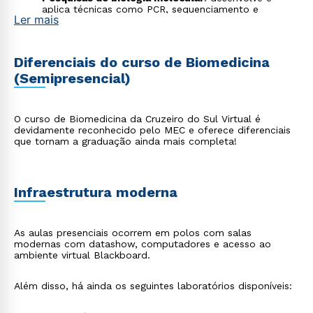
aplica técnicas como PCR, sequenciamento e
Ler mais
clonagem genética para identificar mutações, estudar
doenças hereditárias e contribuir com avanços na
medicina personalizada;
Hospitais
: atua em ambientes hospitalares e em
Diferenciais do curso de Biomedicina
programas de saúde coletiva, contribuindo com
(Semipresencial)
ações de diagnóstico, vigilância epidemiológica,
prevenção de doenças e promoção da saúde;
Genética
: realiza exames genéticos voltados à
detecção de doenças hereditárias, anomalias
O curso de Biomedicina da Cruzeiro do Sul Virtual é
cromossômicas e testes de compatibilidade genética,
devidamente reconhecido pelo MEC e oferece diferenciais
colaborando com diagnósticos precisos e
que tornam a graduação ainda mais completa!
aconselhamento genético;
Perícia criminal
: trabalha em laboratórios forenses,
analisando vestígios biológicos, amostras de DNA,
substâncias químicas e outros materiais utilizados na
elucidação de crimes;
Infraestrutura moderna
Estética e saúde
: executa procedimentos estéticos
como laserterapia, peelings, intradermoterapia e
outros tratamentos com base científica para
As aulas presenciais ocorrem em polos com salas
promover a saúde, bem-estar e autoestima dos
modernas com datashow, computadores e acesso ao
pacientes.
ambiente virtual Blackboard.
Além disso, há ainda os seguintes laboratórios disponíveis: