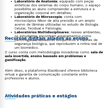
Laboratório de Anatomia
: equipado com peças
sintéticas dos sistemas do corpo humano, o espaço
possibilita ao aluno compreender a estrutura e a
organização corporal em detalhes;
Laboratório de Microscopia
: conta com
microscópios Nikon de alta precisão e um amplo
acervo de lâminas utilizadas no estudo de Biologia
Celular, Tecidual e Patologia;
Laboratórios Multidisciplinares
: nesses ambientes,
os estudantes encontram equipamentos como
Recursos digitais aliados ao ensino
centrífugas, analisadores bioquímicos e cabines de
segurança biológica, que reproduzem a rotina real de
um biomédico.
O curso conta com metodologias inovadoras como
sala de
aula invertida, ensino baseado em problemas e
gamificação
.
Além disso, a plataforma Blackboard oferece biblioteca
virtual e garantia de comunicação constante entre
Rápido e fácil
professores e alunos.
WhatsApp
ou
Atividades práticas e estágios