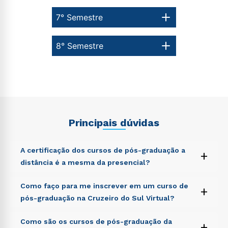
7° Semestre
8° Semestre
Principais dúvidas
A certificação dos cursos de pós-graduação a
+
distância é a mesma da presencial?
Sed ut perspiciatis unde omnis iste natus error sit
Como faço para me inscrever em um curso de
+
voluptatem accusantium doloremque laudantium,
pós-graduação na Cruzeiro do Sul Virtual?
totam rem aperiam, eaque ipsa quae ab illo inventore
veritatis et quasi architecto beatae vitae dicta sunt
Sed ut perspiciatis unde omnis iste natus error sit
Como são os cursos de pós-graduação da
explicabo. Nemo enim ipsam voluptatem quia
+