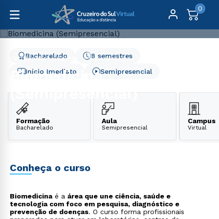
0
Bacharelado
8 semestres
Graduação
Saúde
Biomedicina (Semipresencial)
Biomedicina
Início Imediato
Semipresencial
(Semipresencial)
Formação
Aula
Campus
Bacharelado
Semipresencial
Virtual
Conheça o curso
Biomedicina
é a
área que une ciência, saúde e
tecnologia com foco em pesquisa, diagnóstico e
prevenção de doenças
. O curso forma profissionais