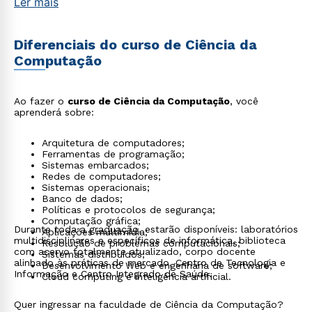
Ler mais
Diferenciais do curso de Ciência da
Computação
Ao fazer o
curso de Ciência da Computação
, você
aprenderá sobre:
Arquitetura de computadores;
Ferramentas de programação;
Sistemas embarcados;
Redes de computadores;
Sistemas operacionais;
Banco de dados;
Políticas e protocolos de segurança;
Computação gráfica;
Durante toda a
graduação
, estarão disponíveis: laboratórios
Aplicações multimídia;
multidisciplinares e específicos de informática, biblioteca
Resolução de problemas computacionais;
com acervo totalmente atualizado, corpo docente
Sistemas distribuídos;
alinhado às práticas de mercado, Centro de Tecnologia e
Desenvolvimento Web e engenharia de software;
Informação e Centro Integrado de Saúde.
Cloud computing e inteligência artificial.
Quer ingressar na faculdade de Ciência da Computação?