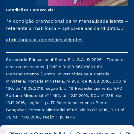
Condições Comerciais:
*A condição promocional de 1ª mensalidade isenta –
referente à matrícula – aplica-se aos candidatos
aprovados em todas as formas de ingresso, exceto
abrir todas as condições vigentes
na prova on-line ou agendada, que ofertam bolsas
de até 50% de desconto, ambos ingressantes no 1º
semestre de 2023, que ainda não tenham efetivado
Sociedade Educacional Santa Rita S.A. © 2026 - Todos os
e/ou não tenham cancelado ou trancado sua
direitos reservados. | CNPJ: 91.109.660/0001-60
matrícula em uma das Instituições da Cruzeiro do
Credenciamento (Centro Universitário) pela Portaria
Sul Educacional, no período de 1 ano. Tais condições
Ministerial Portaria Ministerial nº 936, de 18.08.2016, DOU nº
não se aplicam aos cursos de Medicina, e também
160, de 19.08.2016, seção 1, p. 16 Recredenciamento EAD
para matriculados via FIES, Prouni e outros
Portaria Ministerial nº 1.452, de 12.12.2016, DOU nº 238, de
programas governamentais, e não se acumula com
13.12.2016, seção 1, p. 17 Recredenciamento Bento
nenhuma outra campanha ofertada pela Instituição.
Gonçalves Portaria Ministerial nº 88, de 16.02.2016, DOU nº
31, de 17.02.2016, seção 1, p. 14-15
Política de Privacidade
Política de Cookies
Diferenciais Cruzeiro do Sul
Como se matricular
Dúv