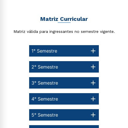
Matriz Curricular
Matriz válida para ingressantes no semestre vigente.
1° Semestre
2° Semestre
3° Semestre
4° Semestre
Rápido e fácil
WhatsApp
5° Semestre
ou