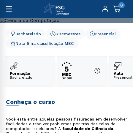
0
Bacharelado
8 semestres
Presencial
Graduação
Engenharia e Tecnologia
Ciência da Computação
Nota 5 na classificação MEC
Ciência da Computação
Formação
Aula
Bacharelado
Presencial
Notas
Conheça o curso
Você está entre aquelas pessoas fissuradas em desenvolver
facilidades e resolver problemas por trás das telas de
computador e celulares? A
faculdade de Ciência da