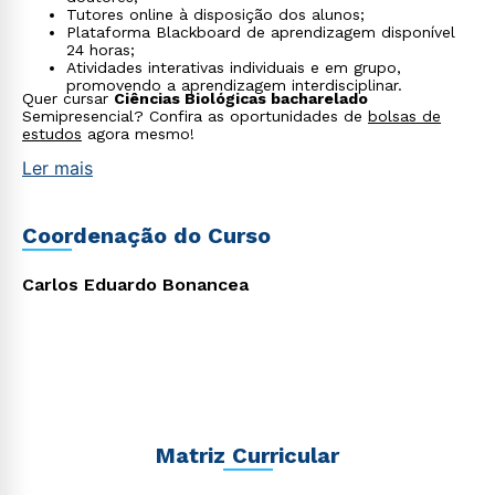
Tutores online à disposição dos alunos;
Plataforma Blackboard de aprendizagem disponível
24 horas;
Atividades interativas individuais e em grupo,
promovendo a aprendizagem interdisciplinar.
Quer cursar
Ciências Biológicas bacharelado
Semipresencial? Confira as oportunidades de
bolsas de
estudos
agora mesmo!
Rápido e fácil
Ler mais
WhatsApp
ou
Coordenação do Curso
Carlos Eduardo Bonancea
Estou de acordo com a
Política de Privacidade.
e
autorizo que meus dados sejam utilizados para o
envio de conteúdos da Cruzeiro do Sul.
Matriz Curricular