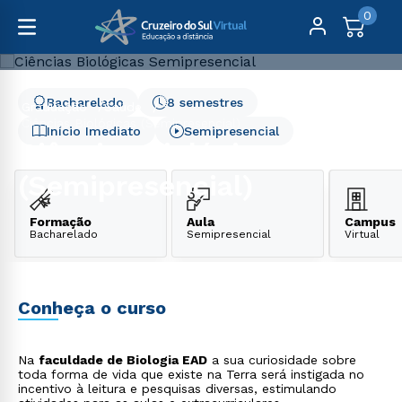
0
Bacharelado
8 semestres
Graduação
Saúde
Ciências Biológicas (Semipresencial)
Início Imediato
Semipresencial
Ciências Biológicas
(Semipresencial)
Formação
Aula
Campus
Bacharelado
Semipresencial
Virtual
Conheça o curso
Na
faculdade de Biologia EAD
a sua curiosidade sobre
toda forma de vida que existe na Terra será instigada no
incentivo à leitura e pesquisas diversas, estimulando