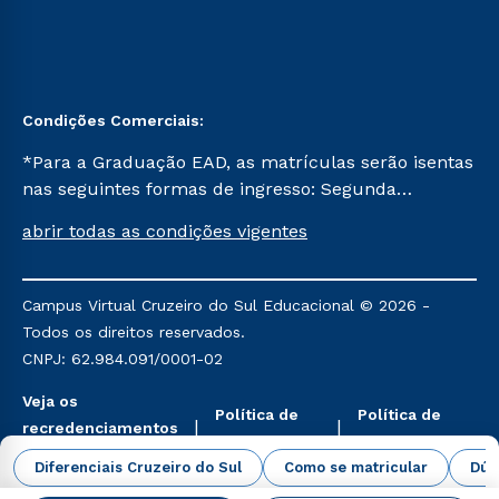
Condições Comerciais:
*Para a Graduação EAD, as matrículas serão isentas
nas seguintes formas de ingresso: Segunda
Graduação, Segunda Graduação 2.0 e Transferência.
abrir todas as condições vigentes
Já para as demais, a taxa de matrícula será de R$
49. *Para a Pós-graduação EAD, as ofertas
mencionadas são referentes aos cursos: Ensino
Campus Virtual Cruzeiro do Sul Educacional © 2026 -
Religioso, Geografia para a Docência e Metodologia
Todos os direitos reservados.
do Ensino de História: Questões Atuais.
CNPJ: 62.984.091/0001-02
Veja os
Política de
Política de
recredenciamentos
Privacidade
Cookies
aqui
Diferenciais Cruzeiro do Sul
Como se matricular
Dúv