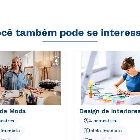
cê também pode se interes
 de Moda
Design de Interiore
estres
4 semestres
o Imediato
Início Imediato