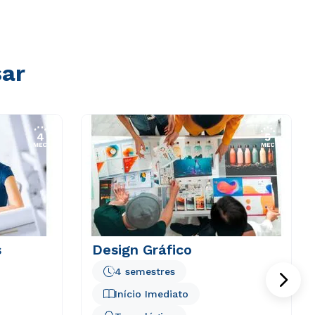
sar
s
Design Gráfico
4 semestres
Início Imediato