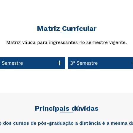
Matriz Curricular
Matriz válida para ingressantes no semestre vigente.
° Semestre
3° Semestre
Rápido e fácil
Rápido e fácil
WhatsApp
WhatsApp
Principais dúvidas
ou
ou
ão dos cursos de pós-graduação a distância é a mesma d