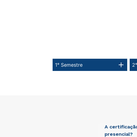
1° Semestre
2
A certificaç
presencial?