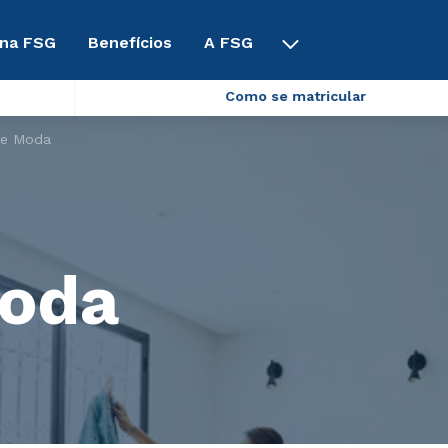
 na FSG
Benefícios
A FSG
Como se matricular
de Moda
Moda