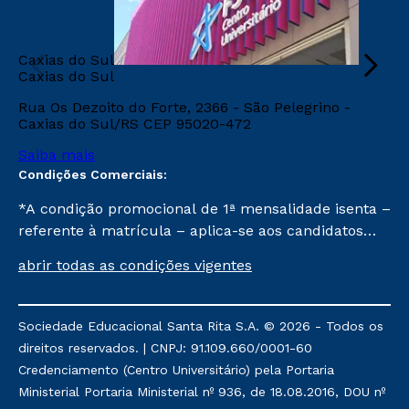
Caxias do Sul
Caxias do Sul
Rua Os Dezoito do Forte, 2366 - São Pelegrino -
Caxias do Sul/RS CEP 95020-472
Saiba mais
Condições Comerciais:
*A condição promocional de 1ª mensalidade isenta –
referente à matrícula – aplica-se aos candidatos
aprovados em todas as formas de ingresso, exceto
abrir todas as condições vigentes
na prova on-line ou agendada, que ofertam bolsas
de até 50% de desconto, ambos ingressantes no 1º
semestre de 2023, que ainda não tenham efetivado
Sociedade Educacional Santa Rita S.A. © 2026 - Todos os
e/ou não tenham cancelado ou trancado sua
direitos reservados. | CNPJ: 91.109.660/0001-60
matrícula em uma das Instituições da Cruzeiro do
Credenciamento (Centro Universitário) pela Portaria
Sul Educacional, no período de 1 ano. Tais condições
Ministerial Portaria Ministerial nº 936, de 18.08.2016, DOU nº
não se aplicam aos cursos de Medicina, e também