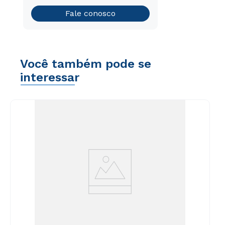
Teste vocacional
Fale conosco
Você também pode se
interessar