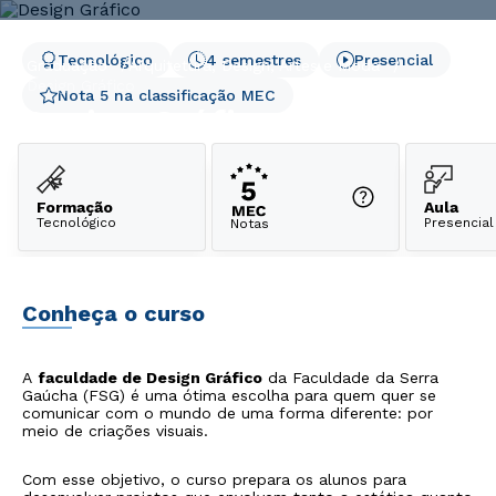
Tecnológico
4 semestres
Presencial
Graduação
Arquitetura, Design, Artes e Moda
Design Gráfico
Nota 5 na classificação MEC
Design Gráfico
Formação
Aula
Tecnológico
Presencial
Notas
Conheça o curso
A
faculdade de Design Gráfico
da Faculdade da Serra
Gaúcha (FSG) é uma ótima escolha para quem quer se
comunicar com o mundo de uma forma diferente: por
meio de criações visuais.
Com esse objetivo, o curso prepara os alunos para