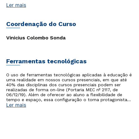
Ler mais
Coordenação do Curso
Vinicius Colombo Sonda
Ferramentas tecnológicas
O uso de ferramentas tecnológicas aplicadas à educação é
uma realidade em nossos cursos presenciais, em que até
40% das disciplinas dos cursos presenciais podem ser
realizadas de forma on-line (Portaria MEC nº 2117, de
06/12/19). Além de oferecer ao aluno a flexibilidade de
tempo e espaço, essa configuração o torna protagonista
Ler mais
no processo de construção do seu conhecimento.