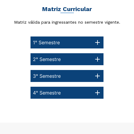
Matriz Curricular
Matriz válida para ingressantes no semestre vigente.
1° Semestre
2° Semestre
Rápido e fácil
WhatsApp
3° Semestre
ou
4° Semestre
Estou de acordo com a
Política de Privacidade.
e