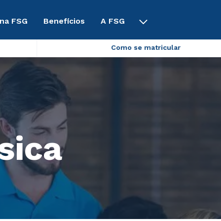
 na FSG
Benefícios
A FSG
Como se matricular
sica