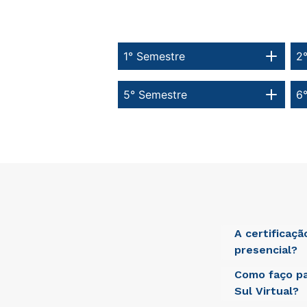
1° Semestre
2
5° Semestre
6
A certificaç
presencial?
Como faço pa
Sed ut perspici
laudantium, tot
Sul Virtual?
beatae vitae di