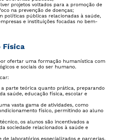
lver projetos voltados para a promoção de
foco na prevenção de doenças;
m políticas públicas relacionadas à saúde,
mpresas e instituições focadas no bem-
 Física
 por ofertar uma formação humanística com
ógicos e sociais do ser humano.
car:
a parte teórica quanto prática, preparando
a saúde, educação física, escolar e
ta uma vasta gama de atividades, como
Rápido e fácil
Rápido e fácil
condicionamento físico, permitindo ao aluno
WhatsApp
WhatsApp
ou
ou
cnico, os alunos são incentivados a
 da sociedade relacionados à saúde e
e de laboratórios especializados e parcerias,