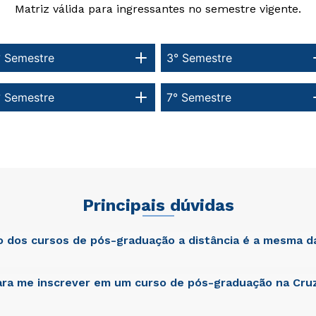
Matriz válida para ingressantes no semestre vigente.
° Semestre
3° Semestre
° Semestre
7° Semestre
Principais dúvidas
ão dos cursos de pós-graduação a distância é a mesma d
ra me inscrever em um curso de pós-graduação na Cruz
atis unde omnis iste natus error sit voluptatem accusantium dol
am rem aperiam, eaque ipsa quae ab illo inventore veritatis et qua
cta sunt explicabo. Nemo enim ipsam voluptatem quia voluptas si