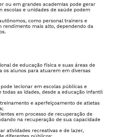
iner ou em grandes academias pode gerar
em escolas e unidades de saúde podem
autônomos, como personal trainers e
um rendimento mais alto, dependendo da
os.
ional de educação física e suas áreas de
ra os alunos para atuarem em diversas
 pode lecionar em escolas públicas e
todas as idades, desde a educação infantil
 treinamento e aperfeiçoamento de atletas
s;
acientes em processo de recuperação de
judando na recuperação de sua capacidade
ar atividades recreativas e de lazer,
 diferentes públicos;