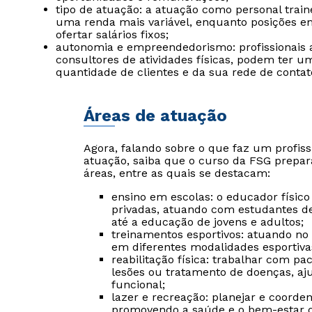
tipo de atuação: a atuação como personal tra
uma renda mais variável, enquanto posições 
ofertar salários fixos;
autonomia e empreendedorismo: profissionais 
consultores de atividades físicas, podem ter 
quantidade de clientes e da sua rede de contat
Áreas de atuação
Agora, falando sobre o que faz um profiss
atuação, saiba que o curso da FSG prepa
áreas, entre as quais se destacam:
ensino em escolas: o educador físico
privadas, atuando com estudantes de 
até a educação de jovens e adultos;
treinamentos esportivos: atuando no
em diferentes modalidades esportiva
reabilitação física: trabalhar com p
lesões ou tratamento de doenças, a
funcional;
lazer e recreação: planejar e coorden
promovendo a saúde e o bem-estar de