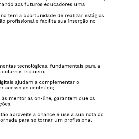
onando aos futuros educadores uma
uno tem a oportunidade de realizar estágios
o profissional e facilita sua inserção no
Estou de acordo com a
Estou de acordo com a
Política de Privacidade.
Política de Privacidade.
e
e
autorizo que meus dados sejam utilizados para o
autorizo que meus dados sejam utilizados para o
envio de conteúdos da FSG.
envio de conteúdos da Cruzeiro do Sul.
amentas tecnológicas, fundamentais para a
e adotamos incluem:
digitais ajudam a complementar o
or acesso ao conteúdo;
to às mentorias on-line, garantem que os
ções.
ão aproveite a chance e use a sua nota do
ornada para se tornar um profissional