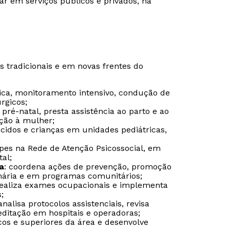
ar em serviços públicos e privados, na
tradicionais e em novas frentes do
ínica, monitoramento intensivo, condução de
rgicos;
pré-natal, presta assistência ao parto e ao
ção à mulher;
cidos e crianças em unidades pediátricas,
;
ipes na Rede de Atenção Psicossocial, em
al;
a
: coordena ações de prevenção, promoção
mária e em programas comunitários;
Rápido e fácil
Rápido e fácil
WhatsApp
WhatsApp
realiza exames ocupacionais e implementa
;
ou
ou
 analisa protocolos assistenciais, revisa
editação em hospitais e operadoras;
cos e superiores da área e desenvolve