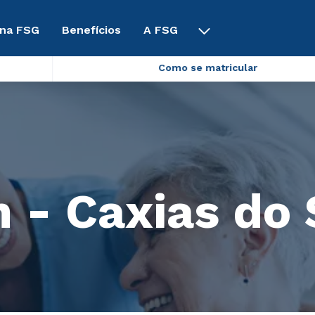
 na FSG
Benefícios
A FSG
Como se matricular
- Caxias do 