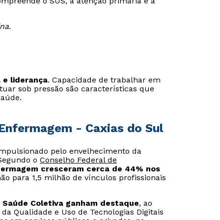
ompreende o SUS, a atenção primária e a
na.
 e liderança
. Capacidade de trabalhar em
atuar sob pressão são características que
saúde.
 Enfermagem - Caxias do Sul
 impulsionado pelo envelhecimento da
 Segundo o
Conselho Federal de
nfermagem cresceram cerca de 44% nos
o para 1,5 milhão de vínculos profissionais
e Saúde Coletiva ganham destaque
, ao
da Qualidade e Uso de Tecnologias Digitais