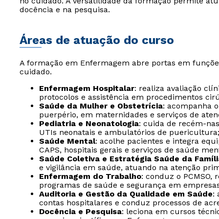
no cuidado. A versatilidade da formação permite atu
docência e na pesquisa.
Áreas de atuação do curso
A formação em Enfermagem abre portas em funções 
cuidado.
Enfermagem Hospitalar
: realiza avaliação cl
protocolos e assistência em procedimentos cirú
Saúde da Mulher e Obstetrícia
: acompanha o 
puerpério, em maternidades e serviços de aten
Pediatria e Neonatologia
: cuida de recém-nas
UTIs neonatais e ambulatórios de puericultura
Saúde Mental
: acolhe pacientes e integra equ
CAPS, hospitais gerais e serviços de saúde ment
Saúde Coletiva e Estratégia Saúde da Famíli
e vigilância em saúde, atuando na atenção pri
Enfermagem do Trabalho
: conduz o PCMSO, 
programas de saúde e segurança em empresas
Auditoria e Gestão da Qualidade em Saúde
:
contas hospitalares e conduz processos de acr
Docência e Pesquisa
: leciona em cursos técni