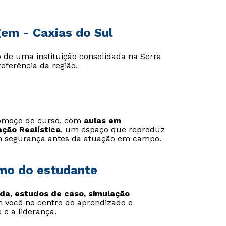
gem - Caxias do Sul
Estou de acordo com a
Estou de acordo com a
Política de Privacidade.
Política de Privacidade.
e
e
de uma instituição consolidada na Serra
autorizo que meus dados sejam utilizados para o
autorizo que meus dados sejam utilizados para o
eferência da região.
envio de conteúdos da FSG.
envio de conteúdos da Cruzeiro do Sul.
o começo do curso, com
aulas em
ação Realística
, um espaço que reproduz
om segurança antes da atuação em campo.
smo do estudante
ida, estudos de caso, simulação
m você no centro do aprendizado e
 e a liderança.