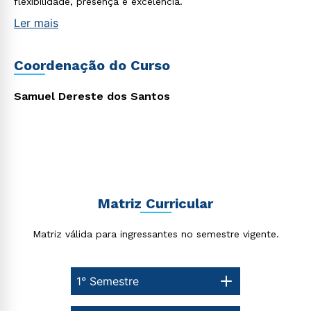
flexibilidade, presença e excelência.
Rápido e fácil
WhatsApp
Ler mais
ou
Coordenação do Curso
Samuel Dereste dos Santos
Estou de acordo com a
Política de Privacidade.
e
autorizo que meus dados sejam utilizados para o
envio de conteúdos da Cruzeiro do Sul.
Matriz Curricular
Matriz válida para ingressantes no semestre vigente.
1° Semestre