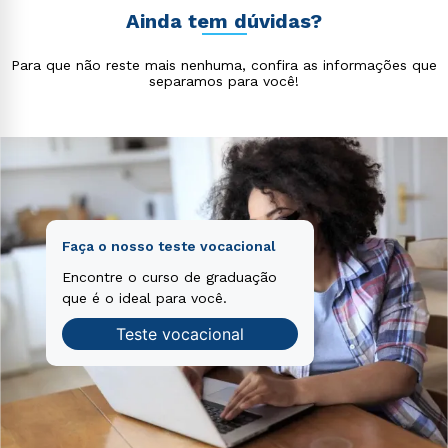
totam rem aperiam, eaque ipsa quae ab illo inventore
Ainda tem dúvidas?
consequuntur magni dolores eos qui ratione
veritatis et quasi architecto beatae vitae dicta sunt
voluptatem sequi nesciunt.
explicabo. Nemo enim ipsam voluptatem quia
Para que não reste mais nenhuma, confira as informações que
voluptas sit aspernatur aut odit aut fugit, sed quia
separamos para você!
consequuntur magni dolores eos qui ratione
voluptatem sequi nesciunt.
Faça o nosso teste vocacional
Encontre o curso de graduação
que é o ideal para você.
Teste vocacional