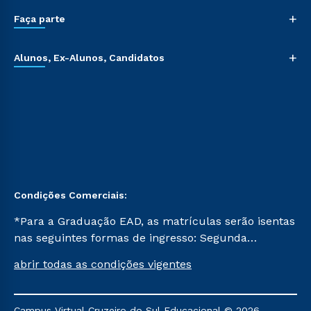
+
Faça parte
+
Alunos, Ex-Alunos, Candidatos
Condições Comerciais:
*Para a Graduação EAD, as matrículas serão isentas
nas seguintes formas de ingresso: Segunda
Graduação, Segunda Graduação 2.0 e Transferência.
abrir todas as condições vigentes
Já para as demais, a taxa de matrícula será de R$
49. *Para a Pós-graduação EAD, as ofertas
mencionadas são referentes aos cursos: Ensino
Campus Virtual Cruzeiro do Sul Educacional © 2026 -