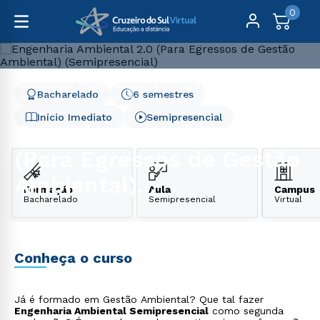
0
Graduação
Engenharia e Tecnologia
Bacharelado
6 semestres
Engenharia Ambiental 2.0 (Para Egressos de Gestão
Ambiental) (Semipresencial)
Início Imediato
Semipresencial
Engenharia Ambiental 2.0
(Para Egressos de Gestão
Ambiental)
Formação
Aula
Campus
Bacharelado
Semipresencial
Virtual
(Semipresencial)
Conheça o curso
Já é formado em Gestão Ambiental? Que tal fazer
Engenharia Ambiental Semipresencial
como segunda