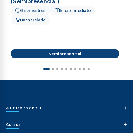
(Semipresencial)
6 semestres
Início Imediato
Bacharelado
Semipresencial
+
A Cruzeiro do Sul
+
Cursos