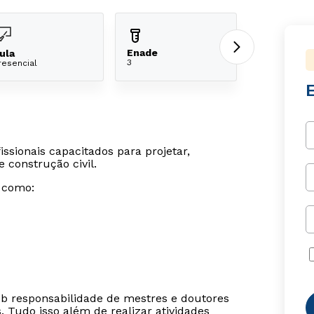
Enade
ula
3
resencial
E
ssionais capacitados para projetar,
 construção civil.
s como:
ob responsabilidade de mestres e doutores
s. Tudo isso além de realizar atividades