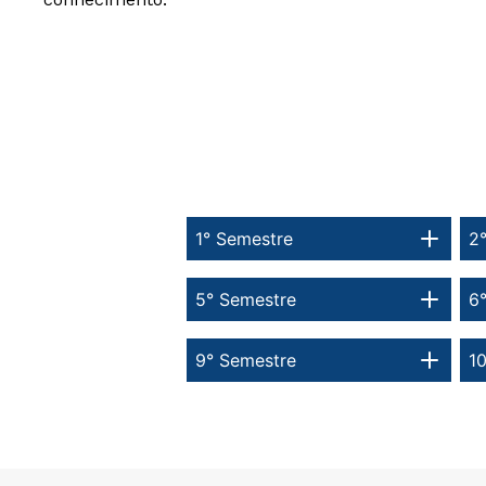
1° Semestre
2
5° Semestre
6
9° Semestre
1