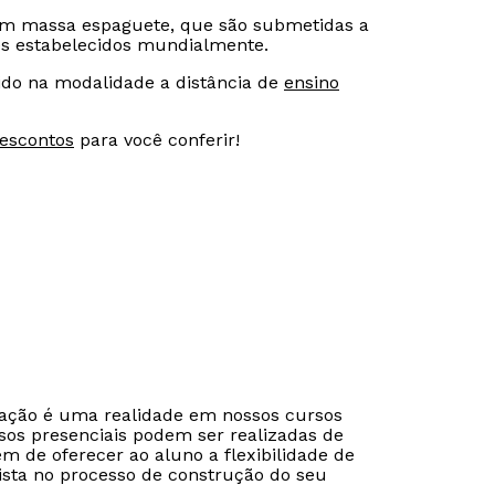
com massa espaguete, que são submetidas a
es estabelecidos mundialmente.
do na modalidade a distância de
ensino
Descontos
para você conferir!
Rápido e fácil
Rápido e fácil
WhatsApp
WhatsApp
cação é uma realidade em nossos cursos
ou
ou
sos presenciais podem ser realizadas de
ém de oferecer ao aluno a flexibilidade de
ista no processo de construção do seu