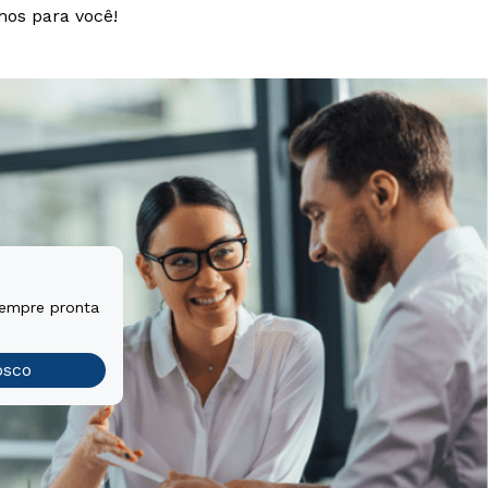
mos para você!
sempre pronta
osco