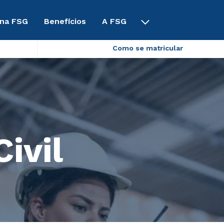
 na FSG
Benefícios
A FSG
Como se matricular
ivil