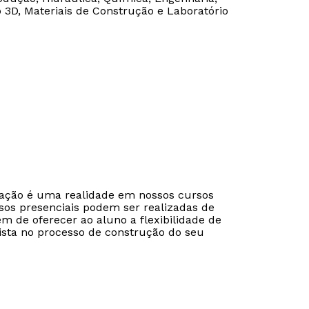
o 3D, Materiais de Construção e Laboratório
cação é uma realidade em nossos cursos
sos presenciais podem ser realizadas de
ém de oferecer ao aluno a flexibilidade de
ista no processo de construção do seu
Rápido e fácil
Rápido e fácil
WhatsApp
WhatsApp
ou
ou