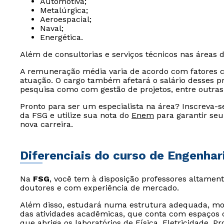
Automotiva;
Metalúrgica;
Aeroespacial;
Naval;
Energética.
Além de consultorias e serviços técnicos nas áreas de
A remuneração média varia de acordo com fatores c
atuação. O cargo também afetará o salário desses p
pesquisa como com gestão de projetos, entre outras 
Pronto para ser um especialista na área? Inscreva-
da FSG e utilize sua nota do
Enem
para garantir seu
nova carreira.
Diferenciais do curso de Engenhar
Na
FSG
, você tem à disposição professores altamen
doutores e com experiência de mercado.
Além disso, estudará numa estrutura adequada, mo
das atividades acadêmicas, que conta com espaços 
que abriga os laboratórios de Física, Eletricidade, P