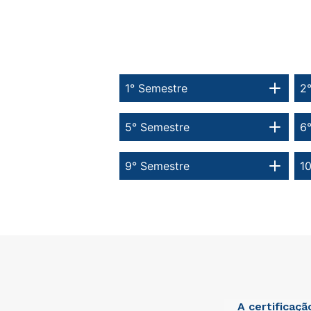
1° Semestre
2
5° Semestre
6
9° Semestre
1
A certificaç