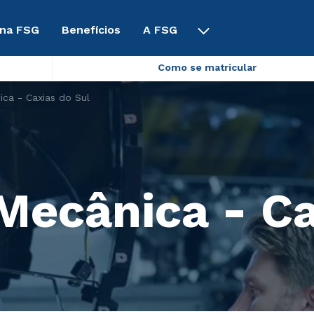
 na FSG
Benefícios
A FSG
Como se matricular
ca - Caxias do Sul
Mecânica - Ca