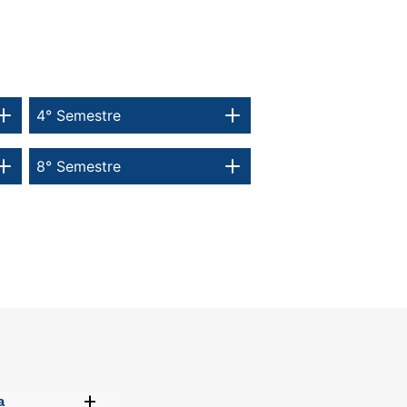
4° Semestre
8° Semestre
+
a