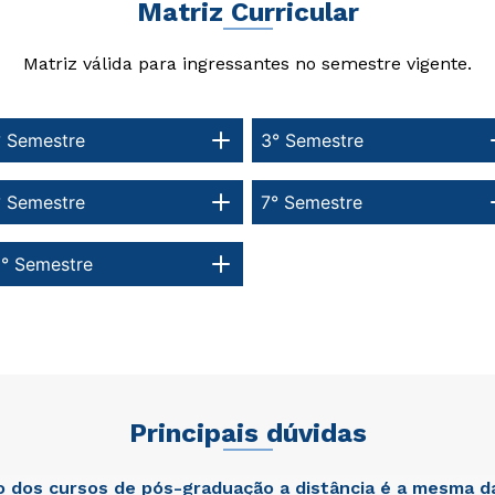
Matriz Curricular
Matriz válida para ingressantes no semestre vigente.
Estou de acordo com a
Estou de acordo com a
Política de Privacidade.
Política de Privacidade.
e
e
autorizo que meus dados sejam utilizados para o
autorizo que meus dados sejam utilizados para o
° Semestre
3° Semestre
envio de conteúdos da FSG.
envio de conteúdos da Cruzeiro do Sul.
° Semestre
7° Semestre
0° Semestre
Principais dúvidas
ão dos cursos de pós-graduação a distância é a mesma d