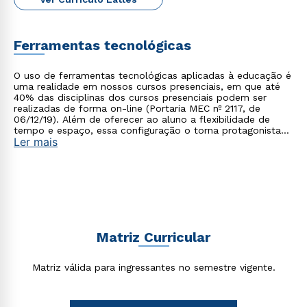
envio de conteúdos da Cruzeiro do Sul.
Ferramentas tecnológicas
O uso de ferramentas tecnológicas aplicadas à educação é
uma realidade em nossos cursos presenciais, em que até
40% das disciplinas dos cursos presenciais podem ser
realizadas de forma on-line (Portaria MEC nº 2117, de
06/12/19). Além de oferecer ao aluno a flexibilidade de
tempo e espaço, essa configuração o torna protagonista
Ler mais
no processo de construção do seu conhecimento.
Matriz Curricular
Matriz válida para ingressantes no semestre vigente.