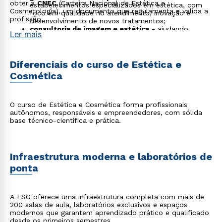
obter a
CNEC
(Carteira Nacional de Estética e
estabelecimentos especializados em estética, com
Cosmetologia), um documento que regulamenta e valida a
foco em qualidade no atendimento, inovação e
profissão.
desenvolvimento de novos tratamentos;
consultoria de imagem e estética
- ajudando
Ler mais
clientes a desenvolverem um estilo pessoal e
harmonioso, além de aconselhar sobre cuidados de
beleza e cuidados com a saúde;
harmonização facial
- especializando-se em
Diferenciais do curso de Estética e
procedimentos estéticos para melhorar a simetria e
Cosmética
aparência facial, como preenchimentos, botox e
lifting não cirúrgico.
O curso de Estética e Cosmética forma profissionais
autônomos, responsáveis e empreendedores, com sólida
base técnico-científica e prática.
Infraestrutura moderna e laboratórios de
ponta
A FSG oferece uma infraestrutura completa com mais de
200 salas de aula, laboratórios exclusivos e espaços
modernos que garantem aprendizado prático e qualificado
desde os primeiros semestres.