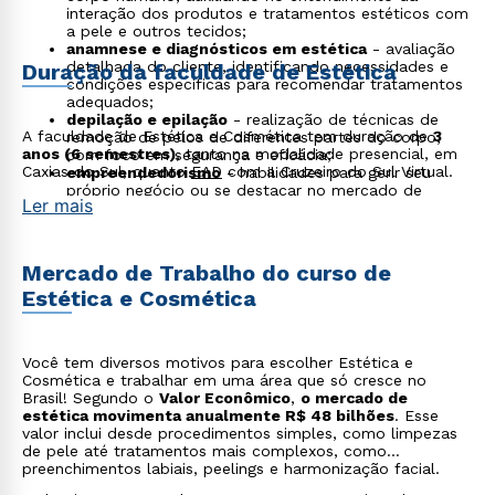
interação dos produtos e tratamentos estéticos com
a pele e outros tecidos;
anamnese e diagnósticos em estética
- avaliação
detalhada do cliente, identificando necessidades e
Duração da faculdade de Estética
condições específicas para recomendar tratamentos
adequados;
depilação e epilação
- realização de técnicas de
A faculdade de Estética e Cosmética tem duração de
3
remoção de pelos de diferentes partes do corpo,
anos (6 semestres)
, tanto na modalidade presencial, em
com foco em segurança e eficácia;
Caxias do Sul, quanto
EAD
com a Cruzeiro do Sul Virtual.
empreendedorismo
- habilidades para gerir seu
próprio negócio ou se destacar no mercado de
Ler mais
trabalho, aprendendo sobre gestão, marketing e
inovação no setor de estética.
Mercado de Trabalho do curso de
Estética e Cosmética
Você tem diversos motivos para escolher Estética e
Cosmética e trabalhar em uma área que só cresce no
Brasil! Segundo o
Valor Econômico
,
o mercado de
estética movimenta anualmente R$ 48 bilhões
. Esse
valor inclui desde procedimentos simples, como limpezas
de pele até tratamentos mais complexos, como
preenchimentos labiais, peelings e harmonização facial.