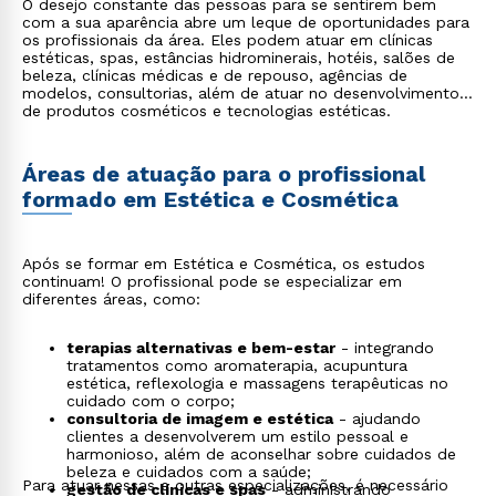
O desejo constante das pessoas para se sentirem bem
com a sua aparência abre um leque de oportunidades para
os profissionais da área. Eles podem atuar em clínicas
estéticas, spas, estâncias hidrominerais, hotéis, salões de
beleza, clínicas médicas e de repouso, agências de
modelos, consultorias, além de atuar no desenvolvimento
de produtos cosméticos e tecnologias estéticas.
Áreas de atuação para o profissional
formado em Estética e Cosmética
Após se formar em Estética e Cosmética, os estudos
continuam! O profissional pode se especializar em
diferentes áreas, como:
terapias alternativas e bem-estar
- integrando
tratamentos como aromaterapia, acupuntura
estética, reflexologia e massagens terapêuticas no
cuidado com o corpo;
consultoria de imagem e estética
- ajudando
clientes a desenvolverem um estilo pessoal e
harmonioso, além de aconselhar sobre cuidados de
beleza e cuidados com a saúde;
Para atuar nessas e outras especializações, é necessário
gestão de clínicas e spas
- administrando