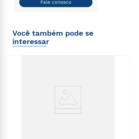
Teste vocacional
Fale conosco
Você também pode se
interessar