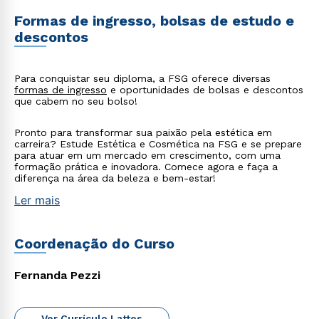
Formas de ingresso, bolsas de estudo e
descontos
Para conquistar seu diploma, a FSG oferece diversas
formas de ingresso
e oportunidades de bolsas e descontos
que cabem no seu bolso!
Pronto para transformar sua paixão pela estética em
carreira? Estude Estética e Cosmética na FSG e se prepare
para atuar em um mercado em crescimento, com uma
Rápido e fácil
formação prática e inovadora. Comece agora e faça a
WhatsApp
diferença na área da beleza e bem-estar!
ou
Ler mais
Coordenação do Curso
Fernanda Pezzi
Estou de acordo com a
Política de Privacidade.
e
autorizo que meus dados sejam utilizados para o
Ver Currículo Lattes