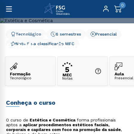
0
Tecnológico
6 semestres
Presencial
Graduação
Saúde
Estética e Cosmética
Estética e Cosmética
Nota 5 na classificação MEC
Formação
Aula
Tecnológico
Presencial
Notas
Conheça o curso
O curso de
Estética e Cosmética
forma profissionais
aptos a
aplicar procedimentos estéticos faciais,
corporais e capilares com foco na promoção da saúde
,