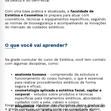
da beleza e do bem-estar.
Com uma base prática e atualizada, a
faculdade de
Estética e Cosmética
te prepara para atuar com
cosméticos, técnicas e equipamentos específicos, seguindo
as normas de biossegurança e acompanhando as inovações
do mercado de cuidados estéticos.
O que você vai aprender?
Na grade curricular do curso de Estética, você tem contato
com algumas disciplinas, como:
anatomia humana
- compreensão da estrutura e
funcionamento do corpo humano, o que é essencial
para realizar procedimentos estéticos de forma
segura e eficaz;
cosmetologia aplicada a estética facial, capilar e
corporal
- estudos sobre produtos e técnicas
específicas para tratamentos estéticos, abordando
cuidados com a pele, cabelo e corpo;
Essas são apenas algumas das disciplinas dessa graduação.
bioquímica
- ensino sobre os processos químicos do
A grade curricular completa pode ser consultada abaixo.
corpo humano, auxiliando no entendimento da