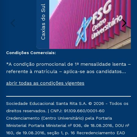
Caxias do Sul
Condições Comerciais:
*A condição promocional de 1ª mensalidade isenta –
referente à matrícula – aplica-se aos candidatos
aprovados em todas as formas de ingresso, exceto
abrir todas as condições vigentes
na prova on-line ou agendada, que ofertam bolsas
de até 50% de desconto, ambos ingressantes no 1º
semestre de 2023, que ainda não tenham efetivado
Sociedade Educacional Santa Rita S.A. © 2026 - Todos os
e/ou não tenham cancelado ou trancado sua
direitos reservados. | CNPJ: 91.109.660/0001-60
matrícula em uma das Instituições da Cruzeiro do
Credenciamento (Centro Universitário) pela Portaria
Sul Educacional, no período de 1 ano. Tais condições
Ministerial Portaria Ministerial nº 936, de 18.08.2016, DOU nº
não se aplicam aos cursos de Medicina, e também
160, de 19.08.2016, seção 1, p. 16 Recredenciamento EAD