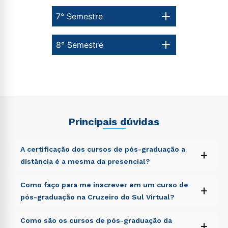
7° Semestre
8° Semestre
Principais dúvidas
A certificação dos cursos de pós-graduação a
+
distância é a mesma da presencial?
Sed ut perspiciatis unde omnis iste natus error sit
Como faço para me inscrever em um curso de
+
voluptatem accusantium doloremque laudantium,
pós-graduação na Cruzeiro do Sul Virtual?
totam rem aperiam, eaque ipsa quae ab illo inventore
veritatis et quasi architecto beatae vitae dicta sunt
Sed ut perspiciatis unde omnis iste natus error sit
Como são os cursos de pós-graduação da
explicabo. Nemo enim ipsam voluptatem quia
+
voluptatem accusantium doloremque laudantium,