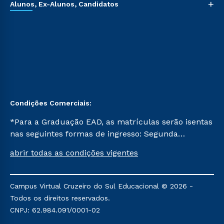
+
Alunos, Ex-Alunos, Candidatos
Condições Comerciais:
*Para a Graduação EAD, as matrículas serão isentas
nas seguintes formas de ingresso: Segunda
Graduação, Segunda Graduação 2.0 e Transferência.
abrir todas as condições vigentes
Já para as demais, a taxa de matrícula será de R$
49. *Para a Pós-graduação EAD, as ofertas
mencionadas são referentes aos cursos: Ensino
Campus Virtual Cruzeiro do Sul Educacional © 2026 -
Religioso, Geografia para a Docência e Metodologia
Todos os direitos reservados.
do Ensino de História: Questões Atuais.
CNPJ: 62.984.091/0001-02