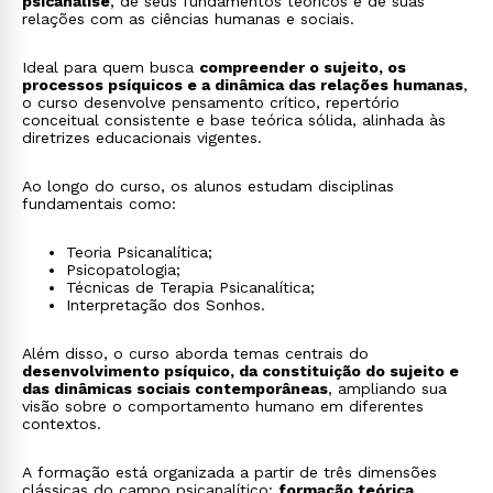
psicanálise
, de seus fundamentos teóricos e de suas
relações com as ciências humanas e sociais.
Ideal para quem busca
compreender o sujeito, os
processos psíquicos e a dinâmica das relações humanas
,
o curso desenvolve pensamento crítico, repertório
conceitual consistente e base teórica sólida, alinhada às
diretrizes educacionais vigentes.
Ao longo do curso, os alunos estudam disciplinas
fundamentais como:
Teoria Psicanalítica;
Psicopatologia;
Técnicas de Terapia Psicanalítica;
Interpretação dos Sonhos.
Além disso, o curso aborda temas centrais do
desenvolvimento psíquico, da constituição do sujeito e
das dinâmicas sociais contemporâneas
, ampliando sua
visão sobre o comportamento humano em diferentes
contextos.
A formação está organizada a partir de três dimensões
clássicas do campo psicanalítico:
formação teórica,