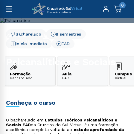
0
Bacharelado
8 semestres
Graduação
Saúde
Estudos Teóricos Psicanalíticos e Sociais
Início Imediato
EAD
Estudos Teóricos
Psicanalíticos e Sociais
Formação
Aula
Campus
Bacharelado
EAD
Virtual
Conheça o curso
O bacharelado em
Estudos Teóricos Psicanalíticos e
Sociais EAD
da Cruzeiro do Sul Virtual é uma formação
acadêmica completa voltada ao
estudo aprofundado da