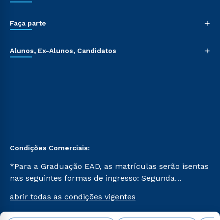
+
Faça parte
+
Alunos, Ex-Alunos, Candidatos
Condições Comerciais:
*Para a Graduação EAD, as matrículas serão isentas
nas seguintes formas de ingresso: Segunda
Graduação, Segunda Graduação 2.0 e Transferência.
abrir todas as condições vigentes
Já para as demais, a taxa de matrícula será de R$
49. *Para a Pós-graduação EAD, as ofertas