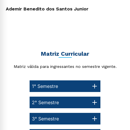
Ademir Benedito dos Santos Junior
Estou de acordo com a
Política de Privacidade.
e
autorizo que meus dados sejam utilizados para o
envio de conteúdos da Cruzeiro do Sul.
Matriz Curricular
Matriz válida para ingressantes no semestre vigente.
1° Semestre
2° Semestre
3° Semestre