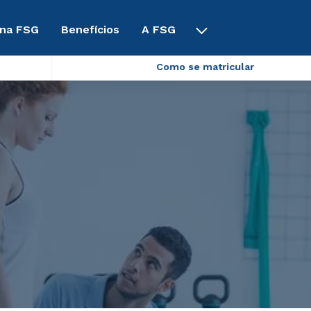
 na FSG
Benefícios
A FSG
Como se matricular