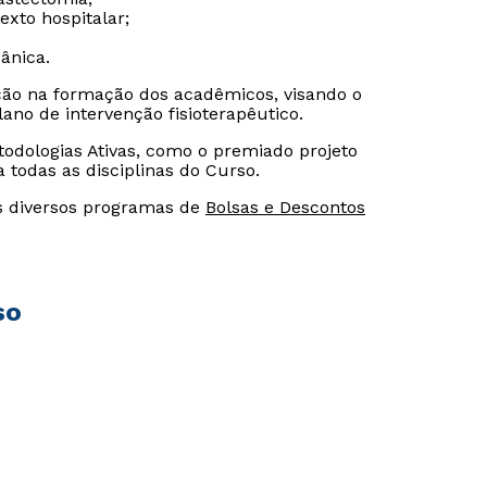
exto hospitalar;
ânica.
o na formação dos acadêmicos, visando o
Estou de acordo com a
Estou de acordo com a
Política de Privacidade.
Política de Privacidade.
e
e
lano de intervenção fisioterapêutico.
autorizo que meus dados sejam utilizados para o
autorizo que meus dados sejam utilizados para o
envio de conteúdos da FSG.
envio de conteúdos da Cruzeiro do Sul.
todologias Ativas, como o premiado projeto
a todas as disciplinas do Curso.
os diversos programas de
Bolsas e Descontos
so