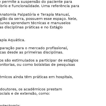
e permite a suspensão do paciente para
íbrio e funcionalidade. Uma referência para
e Anatomia Palpatória e Terapia Manual,
egião da serra, possuem esse espaço. Nele,
alunos aprendam técnicas e manuseios
 disciplinas práticas e no Estágio
apia Aquática.
paração para o mercado profissional,
icas desde as primeiras disciplinas.
os são estimulados a participar de estágios
onitorias, ou como bolsistas de pesquisas
êmicos ainda têm práticas em hospitais,
Rápido e fácil
Rápido e fácil
WhatsApp
WhatsApp
 doutores, os acadêmicos prestam
ou
ou
ciais e de extensão, como:
astectomia;