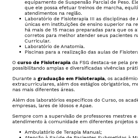
equipamento de Suspensão Parcial de Peso. El
que ele possa efetuar treinos de marcha, equil
atendimentos na região.
Laboratório de Fisioterapia III as disciplinas d
únicas em instituições de ensino superior na r
há mais de 15 macas preparadas para que os 
corretos para melhor atender seus pacientes nas
Curricular.
Laboratório de Anatomia.
Piscinas para a realização das aulas de Fisioter
O
curso de Fisioterapia
da FSG destaca-se pela pre
possibilitando amplas e diversificadas vivências prát
Durante a
graduação em Fisioterapia
, os acadêmic
extracurriculares, além dos estágios obrigatórios, m
nas mais diferentes áreas.
Além dos laboratórios específicos do Curso, os acad
empresas, lares de idosos e Apae.
Sempre com a supervisão de professores mestres e
atendimento à comunidade em diferentes projetos so
Ambulatório de Terapia Manual;
Atenção à Saúde de Pacientes Submetidas à M