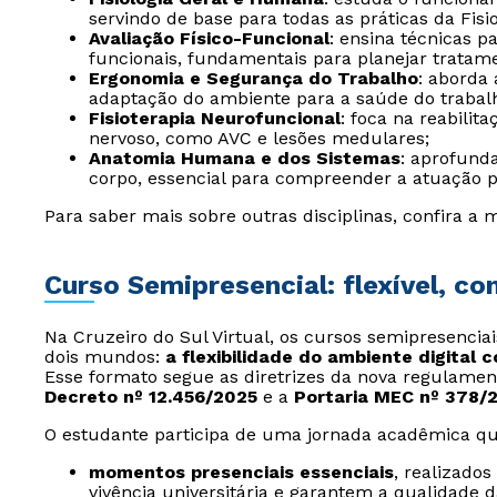
servindo de base para todas as práticas da Fisio
Avaliação Físico-Funcional
: ensina técnicas p
funcionais, fundamentais para planejar tratam
Ergonomia e Segurança do Trabalho
: aborda
adaptação do ambiente para a saúde do trabal
Fisioterapia Neurofuncional
: foca na reabilit
nervoso, como AVC e lesões medulares;
Anatomia Humana e dos Sistemas
: aprofund
corpo, essencial para compreender a atuação pr
Para saber mais sobre outras disciplinas, confira a m
Curso Semipresencial: flexível, c
Na Cruzeiro do Sul Virtual, os cursos semipresencia
dois mundos:
a flexibilidade do ambiente digital 
Esse formato segue as diretrizes da nova regulamen
Decreto nº 12.456/2025
e a
Portaria MEC nº 378/
O estudante participa de uma jornada acadêmica qu
momentos presenciais essenciais
, realizado
vivência universitária e garantem a qualidade 