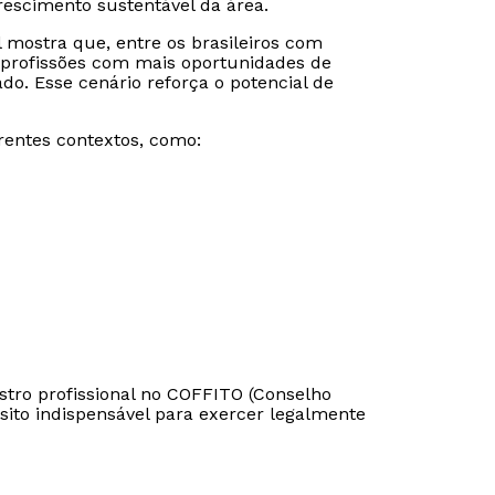
rescimento sustentável da área.
 mostra que, entre os brasileiros com
20 profissões com mais oportunidades de
o. Esse cenário reforça o potencial de
rentes contextos, como:
Rápido e fácil
Rápido e fácil
istro profissional no COFFITO (Conselho
WhatsApp
WhatsApp
isito indispensável para exercer legalmente
ou
ou