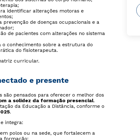
terapia;
ara identificar alterações motoras e
entos;
 a prevenção de doenças ocupacionais e a
hador;
ação de pacientes com alterações no sistema
a o conhecimento sobre a estrutura do
ática do fisioterapeuta.
atriz curricular.
onectado e presente
is são pensados para oferecer o melhor dos
com a solidez da formação presencial
.
tação da Educação a Distância, conforme o
2025
.
e integra:
s em polos ou na sede, que fortalecem a
da formação;