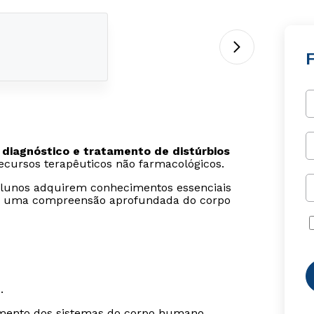
F
 diagnóstico e tratamento de distúrbios
recursos terapêuticos não farmacológicos.
 alunos adquirem conhecimentos essenciais
m uma compreensão aprofundada do corpo
.
amento dos sistemas do corpo humano,