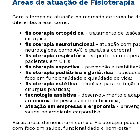
Áreas de atuação de Fisioterapia
Com o tempo de atuação no mercado de trabalho de F
diferentes áreas, como:
fisioterapia ortopédica
- tratamento de lesões
cirúrgica;
fisioterapia neurofuncional
- atuação com pac
neurológicos, como AVC e paralisia cerebral;
fisioterapia respiratória
- suporte na recuper
pacientes em UTIs;
fisioterapia esportiva
- prevenção e reabilitaç
fisioterapia pediátrica e geriátrica
- cuidados
foco em funcionalidade e qualidade de vida;
fisioterapia estética
- técnicas para redução d
cirurgias plásticas;
tecnologia assistiva
- desenvolvimento e adap
autonomia de pessoas com deficiência;
atuação em empresas e ergonomia
- prevenç
saúde no ambiente corporativo.
Essas áreas demonstram como a Fisioterapia pode se
com foco em saúde, funcionalidade e bem-estar.