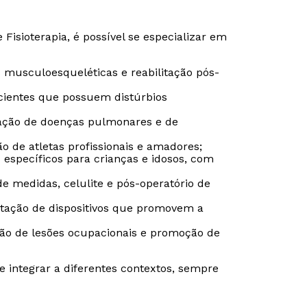
isioterapia, é possível se especializar em
Estou de acordo com a
Estou de acordo com a
Política de Privacidade.
Política de Privacidade.
e
e
 musculoesqueléticas e reabilitação pós-
autorizo que meus dados sejam utilizados para o
autorizo que meus dados sejam utilizados para o
envio de conteúdos da Cruzeiro do Sul.
envio de conteúdos da Cruzeiro do Sul.
ientes que possuem distúrbios
ação de doenças pulmonares e de
ão de atletas profissionais e amadores;
 específicos para crianças e idosos, com
e medidas, celulite e pós-operatório de
tação de dispositivos que promovem a
ão de lesões ocupacionais e promoção de
 integrar a diferentes contextos, sempre