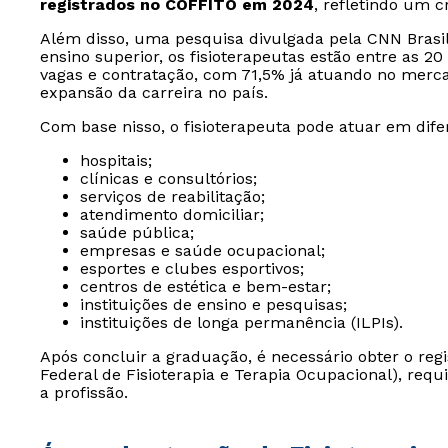
registrados no COFFITO em 2024
, refletindo um c
Além disso, uma pesquisa divulgada pela CNN Brasil
ensino superior, os fisioterapeutas estão entre as 
vagas e contratação, com 71,5% já atuando no mercad
expansão da carreira no país.
Com base nisso, o fisioterapeuta pode atuar em dife
hospitais;
clínicas e consultórios;
serviços de reabilitação;
atendimento domiciliar;
saúde pública;
empresas e saúde ocupacional;
esportes e clubes esportivos;
centros de estética e bem-estar;
instituições de ensino e pesquisas;
instituições de longa permanência (ILPIs).
Após concluir a graduação, é necessário obter o reg
Federal de Fisioterapia e Terapia Ocupacional), requ
a profissão.