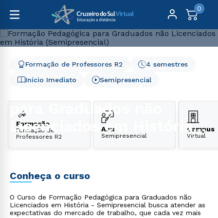
0
Graduação
Educação
Formação de Professores R2
4 semestres
Formação Pedagógica para Graduados não Licenciados
em História (Semipresencial)
Início Imediato
Semipresencial
Formação Pedagógica
para Graduados não
Licenciados em História
Formação
Aula
Campus
Formação de
Semipresencial
Virtual
Professores R2
(Semipresencial)
Conheça o curso
O Curso de Formação Pedagógica para Graduados não
Licenciados em História - Semipresencial busca atender as
expectativas do mercado de trabalho, que cada vez mais