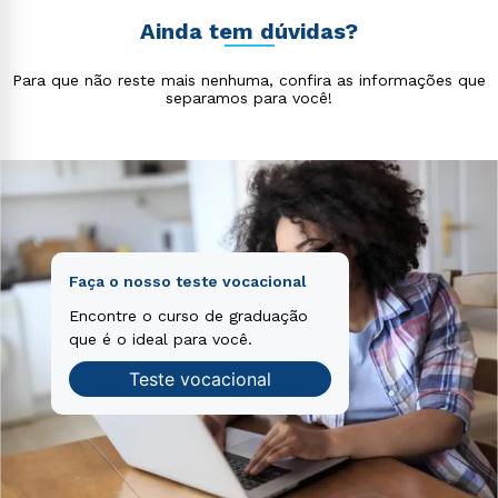
voluptatem accusantium doloremque laudantium,
voluptas sit aspernatur aut odit aut fugit, sed quia
totam rem aperiam, eaque ipsa quae ab illo inventore
Ainda tem dúvidas?
consequuntur magni dolores eos qui ratione
veritatis et quasi architecto beatae vitae dicta sunt
voluptatem sequi nesciunt.
explicabo. Nemo enim ipsam voluptatem quia
Para que não reste mais nenhuma, confira as informações que
voluptas sit aspernatur aut odit aut fugit, sed quia
separamos para você!
consequuntur magni dolores eos qui ratione
voluptatem sequi nesciunt.
Faça o nosso teste vocacional
Encontre o curso de graduação
que é o ideal para você.
Teste vocacional