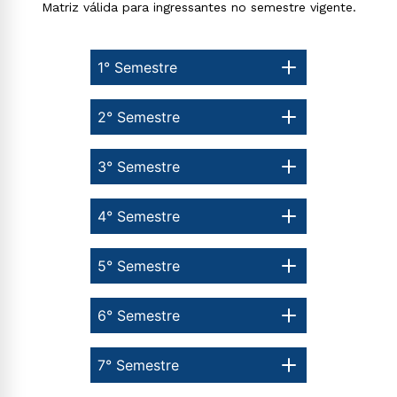
Matriz válida para ingressantes no semestre vigente.
1° Semestre
2° Semestre
3° Semestre
4° Semestre
5° Semestre
Rápido e fácil
6° Semestre
WhatsApp
ou
7° Semestre