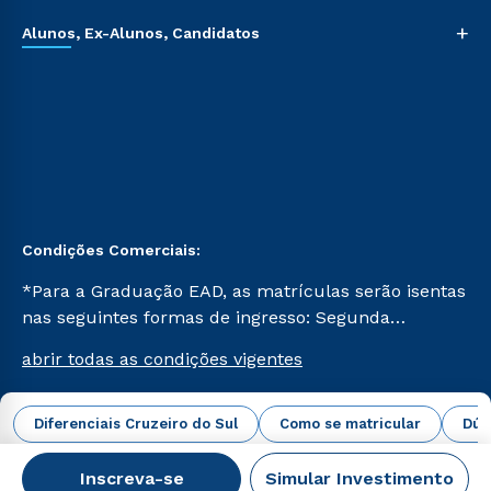
+
Alunos, Ex-Alunos, Candidatos
Condições Comerciais:
*Para a Graduação EAD, as matrículas serão isentas
nas seguintes formas de ingresso: Segunda
Graduação, Segunda Graduação 2.0 e Transferência.
abrir todas as condições vigentes
Já para as demais, a taxa de matrícula será de R$
49. *Para a Pós-graduação EAD, as ofertas
mencionadas são referentes aos cursos: Ensino
Diferenciais Cruzeiro do Sul
Como se matricular
Dúv
Campus Virtual Cruzeiro do Sul Educacional © 2026 -
Religioso, Geografia para a Docência e Metodologia
Todos os direitos reservados.
do Ensino de História: Questões Atuais.
Inscreva-se
Simular Investimento
CNPJ: 62.984.091/0001-02