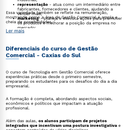
representação
- atua como um intermediário entre
fabricantes, fornecedores e clientes, ajudando a
Essa variedade também se reflete na remuneração,
vender mais;
mostrando como a área de Gestão Comercial é ampla e
marketing
- planeja e executa ações para promover
cheia de possibilidades.
os produtos e melhorar a posição da empresa no
mercado;
Ler mais
tecnologia da informação
- usa ferramentas para
melhorar a gestão das vendas e das operações
comerciais;
gestão de estoques
- acompanha o estoque para
Diferenciais do curso de Gestão
evitar falta ou excesso de produtos;
Comercial - Caxias do Sul
preços e promoções
- define os preços e cria
promoções para atrair clientes e aumentar as vendas;
negociações
- conversa com fornecedores, clientes
e parceiros para conseguir as melhores condições e
O curso de Tecnologia em Gestão Comercial oferece
fortalecer parcerias;
experiências práticas desde o primeiro semestre,
pesquisa de mercado
- estuda o comportamento
preparando os estudantes para os desafios do dia a dia
dos consumidores para encontrar oportunidades e
empresarial.
ajustar as vendas;
comércio eletrônico
- cuida das vendas online,
garantindo uma boa experiência para o cliente e
A formação é completa, abordando aspectos sociais,
alcançando as metas do negócio;
econômicos e políticos que impactam a atuação
bens e serviços
- trabalha na venda de produtos e
profissional.
serviços, adaptando as estratégias para diferentes
mercados e necessidades.
Além das aulas,
os alunos participam de projetos
integrados que incentivam uma postura investigativa
e