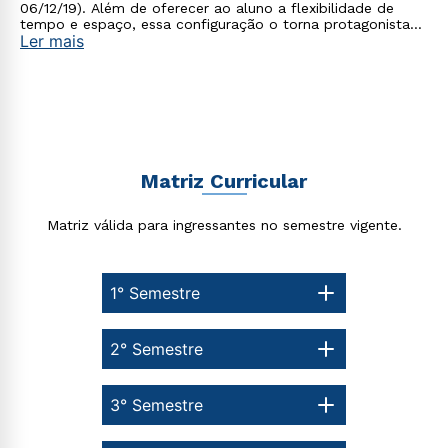
06/12/19). Além de oferecer ao aluno a flexibilidade de
tempo e espaço, essa configuração o torna protagonista
Ler mais
no processo de construção do seu conhecimento.
Rápido e fácil
WhatsApp
ou
Matriz Curricular
Matriz válida para ingressantes no semestre vigente.
Estou de acordo com a
Política de Privacidade.
e
1° Semestre
autorizo que meus dados sejam utilizados para o
envio de conteúdos da Cruzeiro do Sul.
2° Semestre
3° Semestre