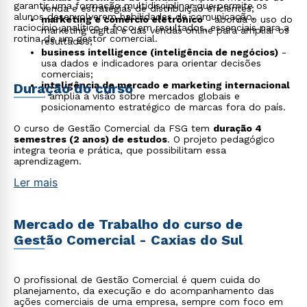
garantir uma formação multidisciplinar que permite os
venda e estratégias de distribuição eficientes;
alunos desenvolverem habilidades de comunicação,
marketing e comércio eletrônico
- aborda o uso do
raciocínio analítico e foco em resultados, essenciais para a
marketing digital e das vendas online para ampliar os
rotina de um gestor comercial.
resultados;
business intelligence (inteligência de negócios)
-
usa dados e indicadores para orientar decisões
comerciais;
inteligência de mercado e marketing internacional
Duração do curso
- amplia a visão sobre mercados globais e
posicionamento estratégico de marcas fora do país.
O curso de Gestão Comercial da FSG tem
duração 4
semestres (2 anos) de estudos
. O projeto pedagógico
integra teoria e prática, que possibilitam essa
aprendizagem.
Ler mais
Mercado de Trabalho do curso de
Gestão Comercial - Caxias do Sul
O profissional de Gestão Comercial é quem cuida do
planejamento, da execução e do acompanhamento das
ações comerciais de uma empresa, sempre com foco em