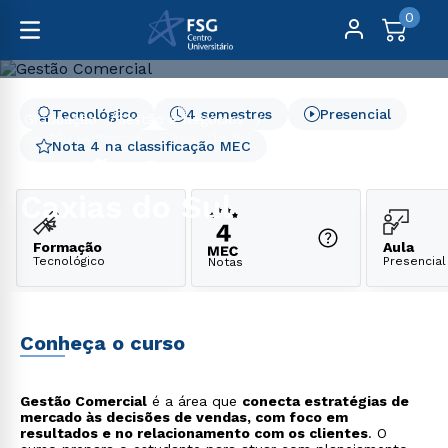
0
Tecnológico
4 semestres
Presencial
Graduação
Gestão e Negócios
Gestão Comercial - Caxias do Sul
Nota 4 na classificação MEC
Gestão Comercial -
Caxias do Sul
Formação
Aula
Tecnológico
Presencial
Notas
Conheça o curso
Gestão Comercial
é a área que
conecta estratégias de
mercado às decisões de vendas, com foco em
resultados e no relacionamento com os clientes
. O