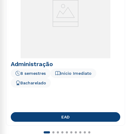
Administração
8 semestres
Início Imediato
Bacharelado
EAD