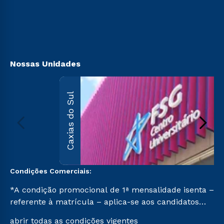
Retorne ao Curso
Sou Ex-aluno
Transferência
Canais de Atendimento
Vestibular Mérito
Acessibilidade
Vestibular Solidário
Biblioteca
Segunda Graduação
Nossas Unidades
Caxias do Sul
Condições Comerciais:
*A condição promocional de 1ª mensalidade isenta –
referente à matrícula – aplica-se aos candidatos
aprovados em todas as formas de ingresso, exceto
abrir todas as condições vigentes