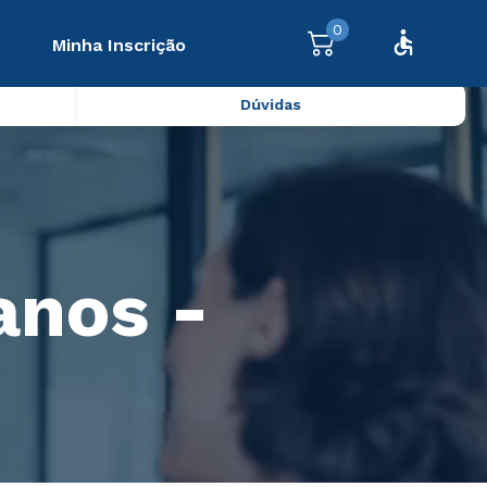
0
Minha Inscrição
Dúvidas
anos -