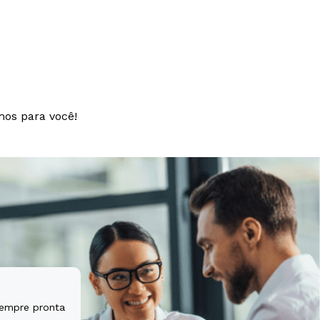
t aspernatur
tem sequi
mos para você!
sempre pronta