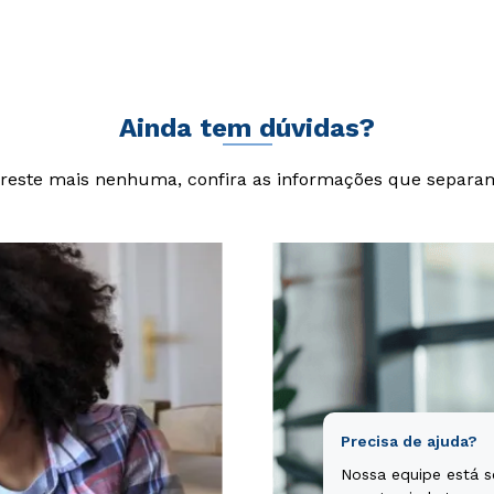
cta sunt explicabo. Nemo enim ipsam voluptatem quia voluptas si
git, sed quia consequuntur magni dolores eos qui ratione volupta
Ainda tem dúvidas?
reste mais nenhuma, confira as informações que separa
Precisa de ajuda?
Nossa equipe está 