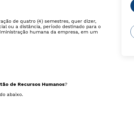
ção de quatro (4) semestres, quer dizer,
ial ou a distância, período destinado para o
a administração humana da empresa, em um
stão de Recursos Humanos
?
do abaixo.