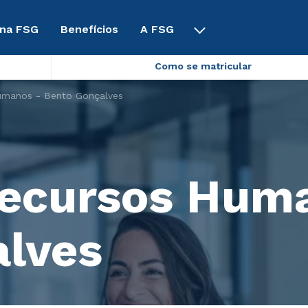
 na FSG
Benefícios
A FSG
Como se matricular
umanos - Bento Gonçalves
Recursos Hum
alves