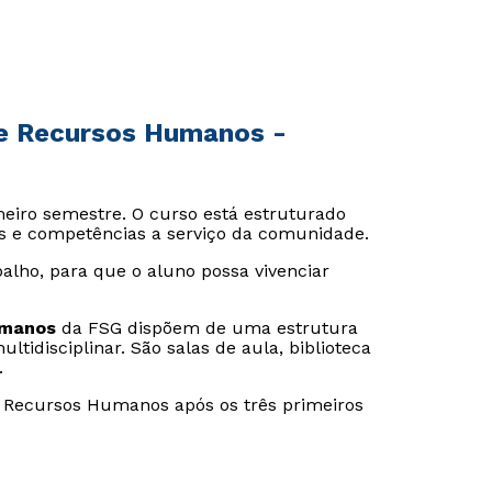
de Recursos Humanos -
meiro semestre. O curso está estruturado
es e competências a serviço da comunidade.
alho, para que o aluno possa vivenciar
.
umanos
da FSG dispõem de uma estrutura
idisciplinar. São salas de aula, biblioteca
.
Rápido e fácil
Rápido e fácil
WhatsApp
WhatsApp
de Recursos Humanos após os três primeiros
ou
ou