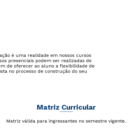
Estou de acordo com a
Estou de acordo com a
Política de Privacidade.
Política de Privacidade.
e
e
autorizo que meus dados sejam utilizados para o
autorizo que meus dados sejam utilizados para o
envio de conteúdos da FSG.
envio de conteúdos da Cruzeiro do Sul.
cação é uma realidade em nossos cursos
sos presenciais podem ser realizadas de
ém de oferecer ao aluno a flexibilidade de
ista no processo de construção do seu
Matriz Curricular
Matriz válida para ingressantes no semestre vigente.