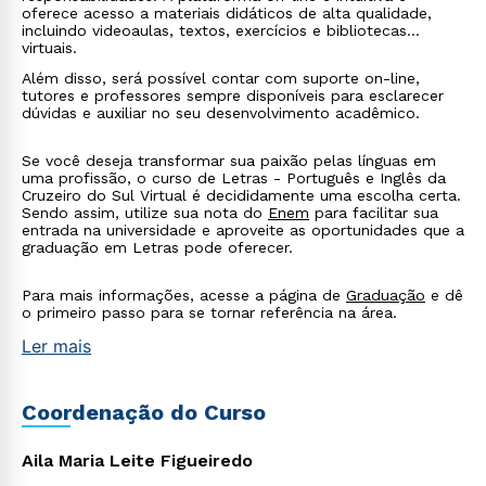
WhatsApp
oferece acesso a materiais didáticos de alta qualidade,
incluindo videoaulas, textos, exercícios e bibliotecas
ou
virtuais.
Além disso, será possível contar com suporte on-line,
tutores e professores sempre disponíveis para esclarecer
dúvidas e auxiliar no seu desenvolvimento acadêmico.
Se você deseja transformar sua paixão pelas línguas em
uma profissão, o curso de Letras - Português e Inglês da
Cruzeiro do Sul Virtual é decididamente uma escolha certa.
Estou de acordo com a
Política de Privacidade.
e
Sendo assim, utilize sua nota do
Enem
para facilitar sua
entrada na universidade e aproveite as oportunidades que a
autorizo que meus dados sejam utilizados para o
graduação em Letras pode oferecer.
envio de conteúdos da Cruzeiro do Sul.
Para mais informações, acesse a página de
Graduação
e dê
o primeiro passo para se tornar referência na área.
Ler mais
Coordenação do Curso
Aila Maria Leite Figueiredo