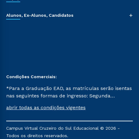
+
Alunos, Ex-Alunos, Candidatos
Condições Comerciais:
*Para a Graduação EAD, as matrículas serão isentas
nas seguintes formas de ingresso: Segunda
Graduação, Segunda Graduação 2.0 e Transferência.
abrir todas as condições vigentes
Já para as demais, a taxa de matrícula será de R$
49. *Para a Pós-graduação EAD, as ofertas
mencionadas são referentes aos cursos: Ensino
Campus Virtual Cruzeiro do Sul Educacional © 2026 -
Religioso, Geografia para a Docência e Metodologia
Todos os direitos reservados.