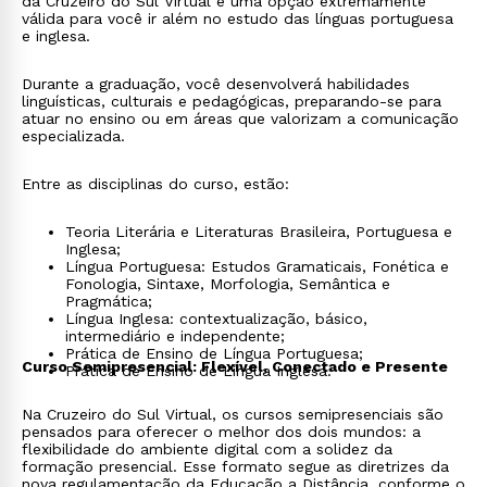
da Cruzeiro do Sul Virtual é uma opção extremamente
válida para você ir além no estudo das línguas portuguesa
e inglesa.
Durante a graduação, você desenvolverá habilidades
linguísticas, culturais e pedagógicas, preparando-se para
atuar no ensino ou em áreas que valorizam a comunicação
especializada.
Entre as disciplinas do curso, estão:
Teoria Literária e Literaturas Brasileira, Portuguesa e
Inglesa;
Língua Portuguesa: Estudos Gramaticais, Fonética e
Fonologia, Sintaxe, Morfologia, Semântica e
Pragmática;
Língua Inglesa: contextualização, básico,
intermediário e independente;
Prática de Ensino de Língua Portuguesa;
Curso Semipresencial: Flexível, Conectado e Presente
Prática de Ensino de Língua Inglesa.
Na Cruzeiro do Sul Virtual, os cursos semipresenciais são
pensados para oferecer o melhor dos dois mundos: a
flexibilidade do ambiente digital com a solidez da
formação presencial. Esse formato segue as diretrizes da
nova regulamentação da Educação a Distância, conforme o