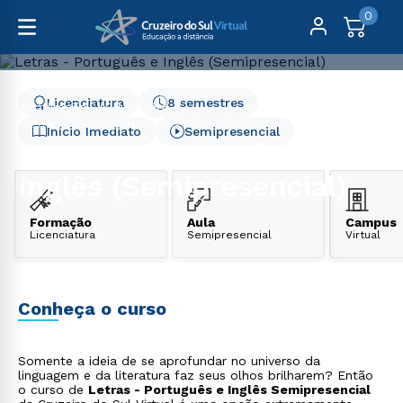
0
Licenciatura
8 semestres
Graduação
Educação
Letras - Português e Inglês (Semipresencial)
Início Imediato
Semipresencial
Letras - Português e
Inglês (Semipresencial)
Formação
Aula
Campus
Licenciatura
Semipresencial
Virtual
Conheça o curso
Somente a ideia de se aprofundar no universo da
linguagem e da literatura faz seus olhos brilharem? Então
o curso de
Letras - Português e Inglês Semipresencial