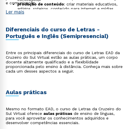
e comunicação.
produção de conteúdo
: criar materiais educativos,
artigos, roteiros, conteúdo para internet e mídias
Ler mais
sociais;
pesquisa acadêmica
: atuar em projetos de pesquisa
nas áreas de linguística, literatura e educação,
contribuindo para o avanço do conhecimento
Diferenciais do curso de Letras -
científico.
Português e Inglês (Semipresencial)
Entre os principais diferenciais do curso de Letras EAD da
Cruzeiro do Sul Virtual estão as aulas práticas, um corpo
docente altamente qualificado e a flexibilidade
proporcionada pelo ensino à distância. Conheça mais sobre
cada um desses aspectos a seguir.
Aulas práticas
Mesmo no formato EAD, o curso de Letras da Cruzeiro do
Sul Virtual oferece
aulas práticas
de ensino de línguas,
para você aproveitar os conhecimentos adquiridos e
desenvolver competências essenciais.