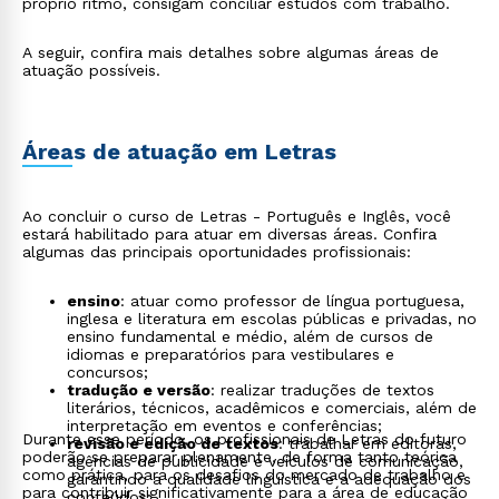
próprio ritmo, consigam conciliar estudos com trabalho.
A seguir, confira mais detalhes sobre algumas áreas de
atuação possíveis.
Áreas de atuação em Letras
Ao concluir o curso de Letras - Português e Inglês, você
estará habilitado para atuar em diversas áreas. Confira
algumas das principais oportunidades profissionais:
ensino
: atuar como professor de língua portuguesa,
inglesa e literatura em escolas públicas e privadas, no
ensino fundamental e médio, além de cursos de
idiomas e preparatórios para vestibulares e
concursos;
tradução e versão
: realizar traduções de textos
literários, técnicos, acadêmicos e comerciais, além de
interpretação em eventos e conferências;
Durante esse período, os profissionais de Letras do futuro
revisão e edição de textos
: trabalhar em editoras,
poderão se preparar plenamente, de forma tanto teórica
agências de publicidade e veículos de comunicação,
como prática, para os desafios do mercado de trabalho e
garantindo a qualidade linguística e a adequação dos
para contribuir significativamente para a área de educação
conteúdos;