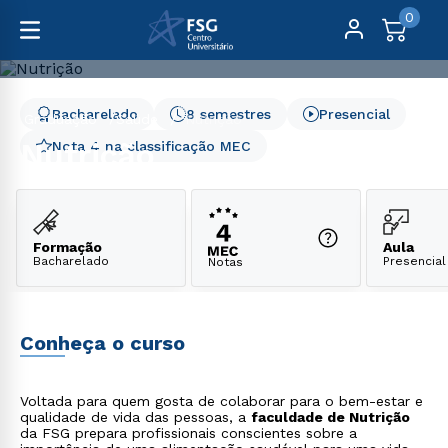
0
Bacharelado
8 semestres
Presencial
Graduação
Saúde
Nutrição
Nutrição
Nota 4 na classificação MEC
Formação
Aula
Bacharelado
Presencial
Notas
Conheça o curso
Voltada para quem gosta de colaborar para o bem-estar e
qualidade de vida das pessoas, a
faculdade de Nutrição
da FSG prepara profissionais conscientes sobre a