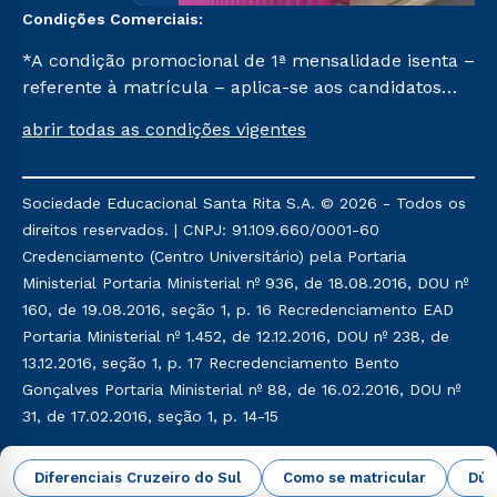
Condições Comerciais:
*A condição promocional de 1ª mensalidade isenta –
referente à matrícula – aplica-se aos candidatos
aprovados em todas as formas de ingresso, exceto
abrir todas as condições vigentes
na prova on-line ou agendada, que ofertam bolsas
de até 50% de desconto, ambos ingressantes no 1º
semestre de 2023, que ainda não tenham efetivado
Sociedade Educacional Santa Rita S.A. © 2026 - Todos os
e/ou não tenham cancelado ou trancado sua
direitos reservados. | CNPJ: 91.109.660/0001-60
matrícula em uma das Instituições da Cruzeiro do
Credenciamento (Centro Universitário) pela Portaria
Sul Educacional, no período de 1 ano. Tais condições
Ministerial Portaria Ministerial nº 936, de 18.08.2016, DOU nº
não se aplicam aos cursos de Medicina, e também
160, de 19.08.2016, seção 1, p. 16 Recredenciamento EAD
para matriculados via FIES, Prouni e outros
Portaria Ministerial nº 1.452, de 12.12.2016, DOU nº 238, de
programas governamentais, e não se acumula com
13.12.2016, seção 1, p. 17 Recredenciamento Bento
nenhuma outra campanha ofertada pela Instituição.
Gonçalves Portaria Ministerial nº 88, de 16.02.2016, DOU nº
31, de 17.02.2016, seção 1, p. 14-15
Política de Privacidade
Política de Cookies
Diferenciais Cruzeiro do Sul
Como se matricular
Dúv