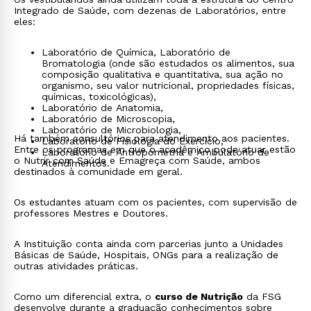
Integrado de Saúde, com dezenas de Laboratórios, entre
eles:
Laboratório de Química, Laboratório de
Bromatologia (onde são estudados os alimentos, sua
composição qualitativa e quantitativa, sua ação no
organismo, seu valor nutricional, propriedades físicas,
químicas, toxicológicas),
Laboratório de Anatomia,
Laboratório de Microscopia,
Laboratório de Microbiologia,
Há também consultórios para atendimento aos pacientes.
Laboratório de Fisiologia do Exercício,
Entre os programas em que o acadêmico pode atuar estão
Laboratório de Antropometria e Ambulatório de
o Nutrir com Saúde e Emagreça com Saúde, ambos
Atendimentos.
destinados à comunidade em geral.
Os estudantes atuam com os pacientes, com supervisão de
professores Mestres e Doutores.
A Instituição conta ainda com parcerias junto a Unidades
Básicas de Saúde, Hospitais, ONGs para a realização de
outras atividades práticas.
Como um diferencial extra, o
curso de Nutrição
da FSG
desenvolve durante a
graduação
conhecimentos sobre