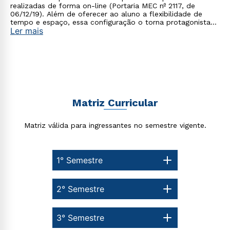
realizadas de forma on-line (Portaria MEC nº 2117, de
06/12/19). Além de oferecer ao aluno a flexibilidade de
tempo e espaço, essa configuração o torna protagonista
Ler mais
no processo de construção do seu conhecimento.
Estou de acordo com a
Política de Privacidade.
e
autorizo que meus dados sejam utilizados para o
envio de conteúdos da Cruzeiro do Sul.
Matriz Curricular
Matriz válida para ingressantes no semestre vigente.
1° Semestre
2° Semestre
3° Semestre