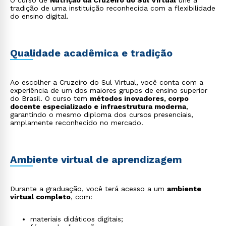
O curso de
Nutrição da Cruzeiro do Sul Virtual
une a
nutricional;
tradição de uma instituição reconhecida com a flexibilidade
Nutrição de Alimentação Coletiva
: oportunidades
do ensino digital.
em gestão de refeitórios, cozinhas industriais, hotéis
e hospitais;
Marketing Nutricional
: elaboração de estratégias
para marcas e produtos ligados à alimentação e
saúde;
Qualidade acadêmica e tradição
Gastronomia Funcional
: criação de preparações
culinárias que unem sabor e benefícios nutricionais;
Consultoria em Comportamento Alimentar
:
Ao escolher a Cruzeiro do Sul Virtual, você conta com a
orientação focada em aspectos emocionais e hábitos
experiência de um dos maiores grupos de ensino superior
relacionados à alimentação;
do Brasil. O curso tem
Produção de Conteúdo Digital em Nutrição
métodos inovadores, corpo
: criação
docente especializado e infraestrutura moderna
de materiais educativos e informativos sobre
,
garantindo o mesmo diploma dos cursos presenciais,
alimentação saudável em blogs, redes sociais e
amplamente reconhecido no mercado.
plataformas digitais.
Ambiente virtual de aprendizagem
Durante a graduação, você terá acesso a um
ambiente
virtual completo
, com:
materiais didáticos digitais;