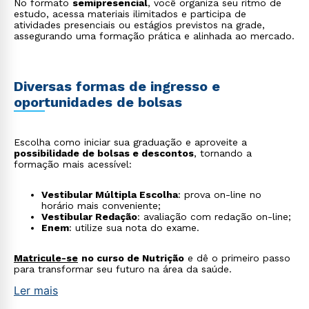
No formato
semipresencial
, você organiza seu ritmo de
estudo, acessa materiais ilimitados e participa de
atividades presenciais ou estágios previstos na grade,
assegurando uma formação prática e alinhada ao mercado.
Rápido e fácil
WhatsApp
ou
Diversas formas de ingresso e
oportunidades de bolsas
Escolha como iniciar sua graduação e aproveite a
possibilidade de bolsas e descontos
, tornando a
formação mais acessível:
Estou de acordo com a
Política de Privacidade.
e
autorizo que meus dados sejam utilizados para o
Vestibular Múltipla Escolha
: prova on-line no
envio de conteúdos da Cruzeiro do Sul.
horário mais conveniente;
Vestibular Redação
: avaliação com redação on-line;
Enem
: utilize sua nota do exame.
Matricule-se
no curso de Nutrição
e dê o primeiro passo
para transformar seu futuro na área da saúde.
Ler mais