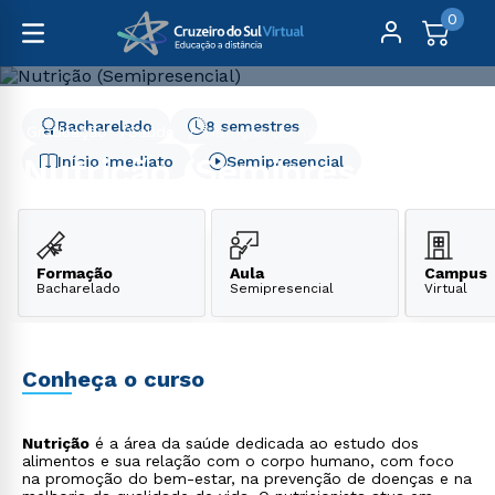
0
Bacharelado
8 semestres
Graduação
Saúde
Nutrição (Semipresencial)
Nutrição (Semipresencial)
Início Imediato
Semipresencial
Formação
Aula
Campus
Bacharelado
Semipresencial
Virtual
Conheça o curso
Nutrição
é a área da saúde dedicada ao estudo dos
alimentos e sua relação com o corpo humano, com foco
na promoção do bem-estar, na prevenção de doenças e na