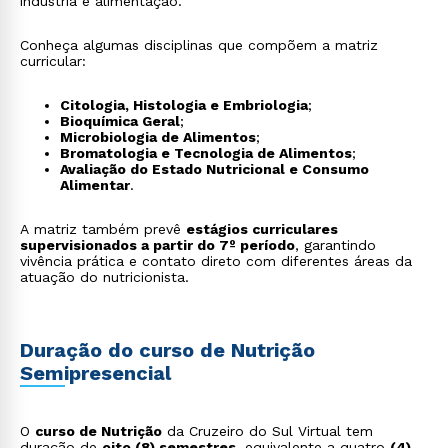
indústria e alimentação.
Conheça algumas disciplinas que compõem a matriz
curricular:
Citologia, Histologia e Embriologia
;
Bioquímica Geral
;
Microbiologia de Alimentos
;
Bromatologia e Tecnologia de Alimentos
;
Avaliação do Estado Nutricional e Consumo
Alimentar
.
A matriz também prevê
estágios curriculares
supervisionados a partir do 7º período
, garantindo
vivência prática e contato direto com diferentes áreas da
atuação do nutricionista.
Duração do curso de Nutrição
Semipresencial
O
curso de Nutrição
da Cruzeiro do Sul Virtual tem
duração de
oito (8) semestres
, equivalente a quatro
(4)