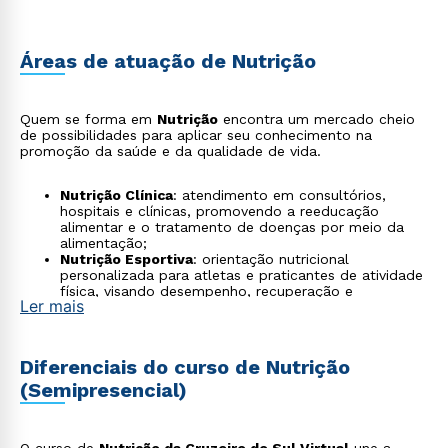
Áreas de atuação de Nutrição
Quem se forma em
Nutrição
encontra um mercado cheio
de possibilidades para aplicar seu conhecimento na
promoção da saúde e da qualidade de vida.
Nutrição Clínica
: atendimento em consultórios,
hospitais e clínicas, promovendo a reeducação
alimentar e o tratamento de doenças por meio da
alimentação;
Nutrição Esportiva
: orientação nutricional
personalizada para atletas e praticantes de atividade
física, visando desempenho, recuperação e
Ler mais
composição corporal;
Nutrição em Saúde Pública
: atuação em programas
sociais e políticas públicas voltadas ao combate da
desnutrição e da obesidade;
Diferenciais do curso de Nutrição
Nutrição Escolar
: planejamento de cardápios
(Semipresencial)
saudáveis em instituições de ensino, com foco no
desenvolvimento infantil e prevenção de doenças;
Indústria de Alimentos
: desenvolvimento de
produtos, controle de qualidade e rotulagem