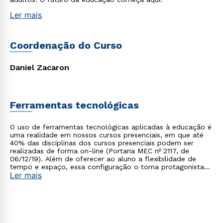
Ler mais
Coordenação do Curso
Daniel Zacaron
Ferramentas tecnológicas
Rápido e fácil
O uso de ferramentas tecnológicas aplicadas à educação é
WhatsApp
uma realidade em nossos cursos presenciais, em que até
40% das disciplinas dos cursos presenciais podem ser
ou
realizadas de forma on-line (Portaria MEC nº 2117, de
06/12/19). Além de oferecer ao aluno a flexibilidade de
tempo e espaço, essa configuração o torna protagonista
Ler mais
no processo de construção do seu conhecimento.