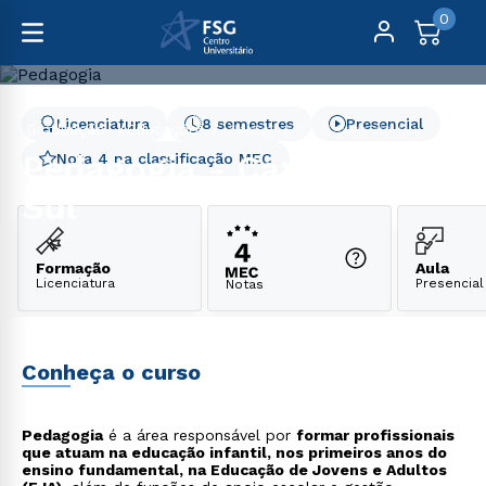
0
Licenciatura
8 semestres
Presencial
Graduação
Educação
Pedagogia - Caxias do Sul
Pedagogia - Caxias do
Nota 4 na classificação MEC
Sul
Formação
Aula
Licenciatura
Presencial
Notas
Conheça o curso
Pedagogia
é a área responsável por
formar profissionais
que atuam na educação infantil, nos primeiros anos do
ensino fundamental, na Educação de Jovens e Adultos