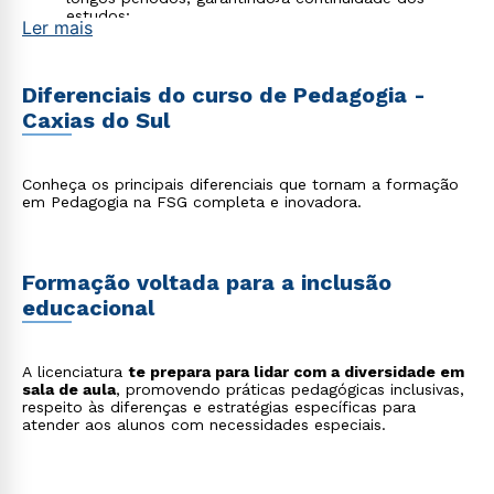
estudos;
Ler mais
Educação para a Mídia e Cultura Digital
:
desenvolvendo práticas que ajudem alunos a
interpretar, produzir e consumir conteúdos digitais de
forma crítica;
Diferenciais do curso de Pedagogia -
Educação em Direitos Humanos
: promovendo ações
Caxias do Sul
pedagógicas voltadas para temas como diversidade,
igualdade de gênero, combate ao racismo e
cidadania;
Educação Empreendedora
: incentivando o
Conheça os principais diferenciais que tornam a formação
desenvolvimento de habilidades socioemocionais,
em Pedagogia na FSG completa e inovadora.
liderança e pensamento crítico desde os primeiros
anos escolares;
Design Instrucional
: criando materiais, cursos e
experiências de aprendizagem para plataformas
Formação voltada para a inclusão
digitais e ambientes corporativos.
educacional
A licenciatura
te prepara para lidar com a diversidade em
sala de aula
, promovendo práticas pedagógicas inclusivas,
respeito às diferenças e estratégias específicas para
atender aos alunos com necessidades especiais.