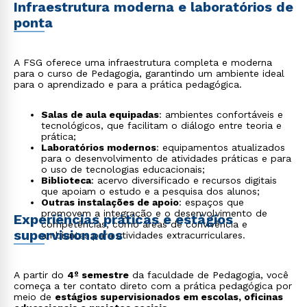
Infraestrutura moderna e laboratórios de
ponta
A FSG oferece uma infraestrutura completa e moderna
para o curso de Pedagogia, garantindo um ambiente ideal
para o aprendizado e para a prática pedagógica.
Salas de aula equipadas
: ambientes confortáveis e
tecnológicos, que facilitam o diálogo entre teoria e
prática;
Laboratórios modernos
: equipamentos atualizados
para o desenvolvimento de atividades práticas e para
o uso de tecnologias educacionais;
Biblioteca
: acervo diversificado e recursos digitais
que apoiam o estudo e a pesquisa dos alunos;
Outras instalações de apoio
: espaços que
promovem a integração e o desenvolvimento de
Experiências práticas e estágios
competências, como áreas de convivência e
supervisionados
ambientes para atividades extracurriculares.
A partir do
4º semestre
da faculdade de Pedagogia, você
começa a ter contato direto com a prática pedagógica por
meio de
estágios supervisionados em escolas, oficinas