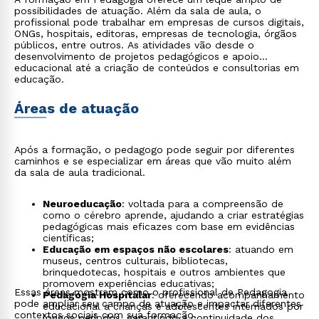
possibilidades de atuação. Além da sala de aula, o
profissional pode trabalhar em empresas de cursos digitais,
ONGs, hospitais, editoras, empresas de tecnologia, órgãos
públicos, entre outros. As atividades vão desde o
desenvolvimento de projetos pedagógicos e apoio
educacional até a criação de conteúdos e consultorias em
educação.
Áreas de atuação
Após a formação, o pedagogo pode seguir por diferentes
caminhos e se especializar em áreas que vão muito além
da sala de aula tradicional.
Neuroeducação
: voltada para a compreensão de
como o cérebro aprende, ajudando a criar estratégias
pedagógicas mais eficazes com base em evidências
científicas;
Educação em espaços não escolares
: atuando em
museus, centros culturais, bibliotecas,
brinquedotecas, hospitais e outros ambientes que
promovem experiências educativas;
Essas áreas mostram como o profissional de Pedagogia
Pedagogia Hospitalar
: oferecendo acompanhamento
pode ampliar seu campo de atuação e impactar diferentes
educacional a crianças e adolescentes internados por
contextos sociais com sua formação.
longos períodos, garantindo a continuidade dos