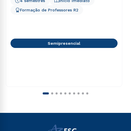
4 semestres
Início Imediato
Formação de Professores R2
Semipresencial