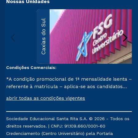
Nossas Unidades
Caxias do Sul
Condições Comerciais:
*A condição promocional de 1ª mensalidade isenta –
referente à matrícula – aplica-se aos candidatos
aprovados em todas as formas de ingresso, exceto
abrir todas as condições vigentes
na prova on-line ou agendada, que ofertam bolsas
de até 50% de desconto, ambos ingressantes no 1º
semestre de 2023, que ainda não tenham efetivado
Sociedade Educacional Santa Rita S.A. © 2026 - Todos os
e/ou não tenham cancelado ou trancado sua
direitos reservados. | CNPJ: 91.109.660/0001-60
matrícula em uma das Instituições da Cruzeiro do
Credenciamento (Centro Universitário) pela Portaria