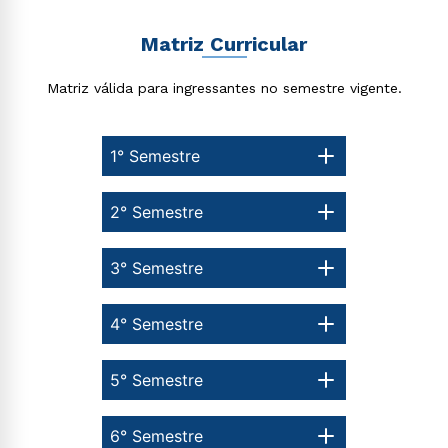
Estou de acordo com a
Política de Privacidade.
e
autorizo que meus dados sejam utilizados para o
Matriz Curricular
envio de conteúdos da Cruzeiro do Sul.
Matriz válida para ingressantes no semestre vigente.
1° Semestre
2° Semestre
3° Semestre
4° Semestre
5° Semestre
6° Semestre