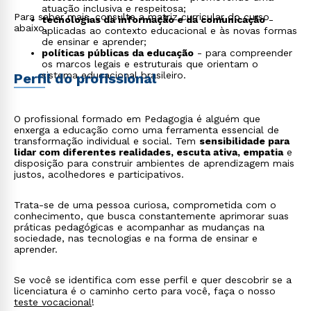
atuação inclusiva e respeitosa;
Para saber mais, consulte a matriz curricular do curso
tecnologias da informação e da comunicação
-
abaixo.
aplicadas ao contexto educacional e às novas formas
de ensinar e aprender;
políticas públicas da educação
- para compreender
os marcos legais e estruturais que orientam o
sistema educacional brasileiro.
Perfil do profissional
O profissional formado em Pedagogia é alguém que
enxerga a educação como uma ferramenta essencial de
transformação individual e social. Tem
sensibilidade para
lidar com diferentes realidades, escuta ativa, empatia
e
disposição para construir ambientes de aprendizagem mais
justos, acolhedores e participativos.
Trata-se de uma pessoa curiosa, comprometida com o
conhecimento, que busca constantemente aprimorar suas
práticas pedagógicas e acompanhar as mudanças na
sociedade, nas tecnologias e na forma de ensinar e
aprender.
Se você se identifica com esse perfil e quer descobrir se a
licenciatura é o caminho certo para você, faça o nosso
teste vocacional
!