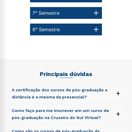
7° Semestre
8° Semestre
Principais dúvidas
A certificação dos cursos de pós-graduação a
+
distância é a mesma da presencial?
Sed ut perspiciatis unde omnis iste natus error sit
Como faço para me inscrever em um curso de
+
voluptatem accusantium doloremque laudantium,
pós-graduação na Cruzeiro do Sul Virtual?
totam rem aperiam, eaque ipsa quae ab illo inventore
veritatis et quasi architecto beatae vitae dicta sunt
Sed ut perspiciatis unde omnis iste natus error sit
Como são os cursos de pós-graduação da
explicabo. Nemo enim ipsam voluptatem quia