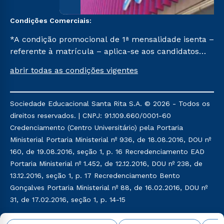
Condições Comerciais:
*A condição promocional de 1ª mensalidade isenta –
referente à matrícula – aplica-se aos candidatos
aprovados em todas as formas de ingresso, exceto
abrir todas as condições vigentes
na prova on-line ou agendada, que ofertam bolsas
de até 50% de desconto, ambos ingressantes no 1º
semestre de 2023, que ainda não tenham efetivado
Sociedade Educacional Santa Rita S.A. © 2026 - Todos os
e/ou não tenham cancelado ou trancado sua
direitos reservados. | CNPJ: 91.109.660/0001-60
matrícula em uma das Instituições da Cruzeiro do
Credenciamento (Centro Universitário) pela Portaria
Sul Educacional, no período de 1 ano. Tais condições
Ministerial Portaria Ministerial nº 936, de 18.08.2016, DOU nº
não se aplicam aos cursos de Medicina, e também
160, de 19.08.2016, seção 1, p. 16 Recredenciamento EAD
para matriculados via FIES, Prouni e outros
Portaria Ministerial nº 1.452, de 12.12.2016, DOU nº 238, de
programas governamentais, e não se acumula com
13.12.2016, seção 1, p. 17 Recredenciamento Bento
nenhuma outra campanha ofertada pela Instituição.
Gonçalves Portaria Ministerial nº 88, de 16.02.2016, DOU nº
31, de 17.02.2016, seção 1, p. 14-15
Política de Privacidade
Política de Cookies