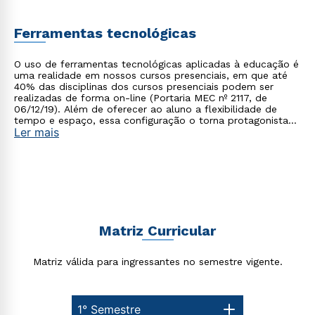
Ferramentas tecnológicas
O uso de ferramentas tecnológicas aplicadas à educação é
uma realidade em nossos cursos presenciais, em que até
40% das disciplinas dos cursos presenciais podem ser
realizadas de forma on-line (Portaria MEC nº 2117, de
06/12/19). Além de oferecer ao aluno a flexibilidade de
Rápido e fácil
tempo e espaço, essa configuração o torna protagonista
WhatsApp
Ler mais
no processo de construção do seu conhecimento.
ou
Matriz Curricular
Estou de acordo com a
Política de Privacidade.
e
Matriz válida para ingressantes no semestre vigente.
autorizo que meus dados sejam utilizados para o
envio de conteúdos da Cruzeiro do Sul.
1° Semestre