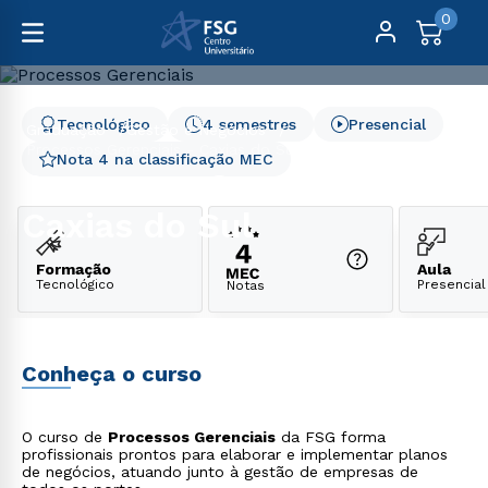
0
Tecnológico
4 semestres
Presencial
Graduação
Gestão e Negócios
Processos Gerenciais - Caxias do Sul
Nota 4 na classificação MEC
Processos Gerenciais -
Caxias do Sul
Formação
Aula
Tecnológico
Presencial
Notas
Conheça o curso
O curso de
Processos Gerenciais
da FSG forma
profissionais prontos para elaborar e implementar planos
de negócios, atuando junto à gestão de empresas de