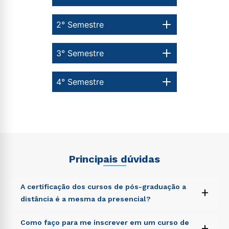
2° Semestre
3° Semestre
4° Semestre
Principais dúvidas
A certificação dos cursos de pós-graduação a
+
distância é a mesma da presencial?
Sed ut perspiciatis unde omnis iste natus error sit
Como faço para me inscrever em um curso de
+