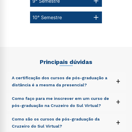
9° Semestre
10° Semestre
Principais dúvidas
A certificação dos cursos de pós-graduação a
+
distância é a mesma da presencial?
Sed ut perspiciatis unde omnis iste natus error sit
Como faço para me inscrever em um curso de
+
voluptatem accusantium doloremque laudantium,
pós-graduação na Cruzeiro do Sul Virtual?
totam rem aperiam, eaque ipsa quae ab illo inventore
veritatis et quasi architecto beatae vitae dicta sunt
Sed ut perspiciatis unde omnis iste natus error sit
Como são os cursos de pós-graduação da
explicabo. Nemo enim ipsam voluptatem quia
+
voluptatem accusantium doloremque laudantium,
voluptas sit aspernatur aut odit aut fugit, sed quia
Cruzeiro do Sul Virtual?
totam rem aperiam, eaque ipsa quae ab illo inventore
consequuntur magni dolores eos qui ratione