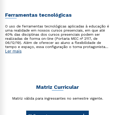
Ferramentas tecnológicas
Estou de acordo com a
Política de Privacidade.
e
O uso de ferramentas tecnológicas aplicadas à educação é
autorizo que meus dados sejam utilizados para o
uma realidade em nossos cursos presenciais, em que até
envio de conteúdos da Cruzeiro do Sul.
40% das disciplinas dos cursos presenciais podem ser
realizadas de forma on-line (Portaria MEC nº 2117, de
06/12/19). Além de oferecer ao aluno a flexibilidade de
tempo e espaço, essa configuração o torna protagonista
Ler mais
no processo de construção do seu conhecimento.
Matriz Curricular
Matriz válida para ingressantes no semestre vigente.