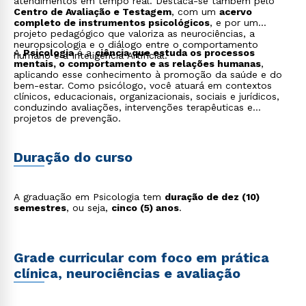
atendimentos em tempo real. Destaca-se também pelo
Centro de Avaliação e Testagem
, com um
acervo
completo de instrumentos psicológicos
, e por um
projeto pedagógico que valoriza as neurociências, a
neuropsicologia e o diálogo entre o comportamento
A
Psicologia
é a
ciência que estuda os processos
humano e a Inteligência Artificial.
mentais, o comportamento e as relações humanas
,
aplicando esse conhecimento à promoção da saúde e do
bem-estar. Como psicólogo, você atuará em contextos
clínicos, educacionais, organizacionais, sociais e jurídicos,
conduzindo avaliações, intervenções terapêuticas e
projetos de prevenção.
Duração do curso
A graduação em Psicologia tem
duração de dez (10)
semestres
, ou seja,
cinco (5) anos
.
Grade curricular com foco em prática
clínica, neurociências e avaliação