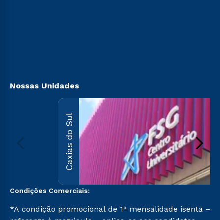
Cursos Técnicos
Ingresso via Enem
Sou Aluno
Ingresso Encceja
Sou Candidato
Retorne ao Curso
Sou Ex-aluno
Transferência
Canais de Atendimento
Vestibular Mérito
Acessibilidade
Vestibular Solidário
Biblioteca
Segunda Graduação
Nossas Unidades
Caxias do Sul
Condições Comerciais:
*A condição promocional de 1ª mensalidade isenta –