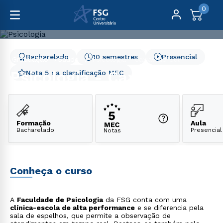
0
Bacharelado
10 semestres
Presencial
Graduação
Saúde
Psicologia - Caxias do Sul
Psicologia - Caxias do Sul
Nota 5 na classificação MEC
Formação
Aula
Bacharelado
Presencial
Notas
Conheça o curso
A
Faculdade de Psicologia
da FSG conta com uma
clínica-escola de alta performance
e se diferencia pela
sala de espelhos, que permite a observação de