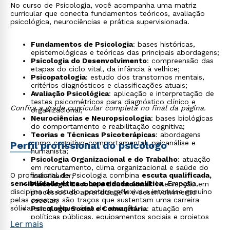
No curso de Psicologia, você acompanha uma matriz
curricular que conecta fundamentos teóricos, avaliação
psicológica, neurociências e prática supervisionada.
Fundamentos de Psicologia
: bases históricas,
epistemológicas e teóricas das principais abordagens;
Psicologia do Desenvolvimento
: compreensão das
etapas do ciclo vital, da infância à velhice;
Psicopatologia
: estudo dos transtornos mentais,
critérios diagnósticos e classificações atuais;
Avaliação Psicológica
: aplicação e interpretação de
testes psicométricos para diagnóstico clínico e
Confira a grade curricular completa no final da página.
organizacional;
Neurociências e Neuropsicologia
: bases biológicas
do comportamento e reabilitação cognitiva;
Teorias e Técnicas Psicoterápicas
: abordagens
como cognitivo-comportamental, psicanálise e
Perfil profissional do psicólogo
humanista;
Psicologia Organizacional e do Trabalho
: atuação
em recrutamento, clima organizacional e saúde do
O profissional de Psicologia combina
escuta qualificada,
trabalhador;
sensibilidade ética e capacidade analítica
. Empatia,
Psicologia Escolar e Educacional
: intervenção em
disciplina de estudo, postura reflexiva e interesse genuíno
processos de aprendizagem e desenvolvimento
pelas pessoas são traços que sustentam uma carreira
escolar;
sólida em qualquer área de atuação.
Psicologia Social e Comunitária
: atuação em
políticas públicas, equipamentos sociais e projetos
Ler mais
comunitários;