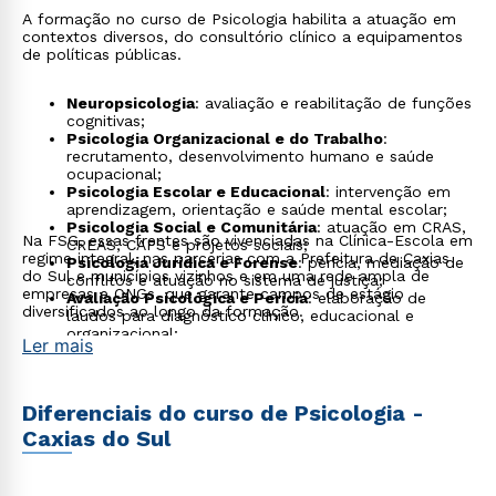
A formação no curso de Psicologia habilita a atuação em
contextos diversos, do consultório clínico a equipamentos
de políticas públicas.
Neuropsicologia
: avaliação e reabilitação de funções
cognitivas;
Psicologia Organizacional e do Trabalho
:
recrutamento, desenvolvimento humano e saúde
ocupacional;
Psicologia Escolar e Educacional
: intervenção em
aprendizagem, orientação e saúde mental escolar;
Psicologia Social e Comunitária
: atuação em CRAS,
Na FSG, essas frentes são vivenciadas na Clínica-Escola em
CREAS, CAPS e projetos sociais;
regime integral, nas parcerias com a Prefeitura de Caxias
Psicologia Jurídica e Forense
: perícia, mediação de
do Sul e municípios vizinhos e em uma rede ampla de
conflitos e atuação no sistema de justiça;
empresas e ONGs, que garante campos de estágio
Avaliação Psicológica e Perícia
: elaboração de
diversificados ao longo da formação.
laudos para diagnóstico clínico, educacional e
organizacional;
Ler mais
Psicologia do Esporte
: preparação mental de
atletas e equipes;
Psicologia e Inteligência Artificial
: pesquisa e
aplicação em tecnologias de comportamento e
Diferenciais do curso de Psicologia -
saúde mental.
Caxias do Sul