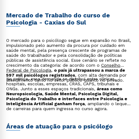
Psicologia e Inteligência Artificial
: comportamento
humano na era digital, ética e aplicações emergentes;
Estágios Supervisionados
: prática clínica e
Mercado de Trabalho do curso de
institucional em serviço-escola e locais conveniados.
Psicologia - Caxias do Sul
O mercado para o psicólogo segue em expansão no Brasil,
impulsionado pelo aumento da procura por cuidado em
saúde mental, pela presença crescente de programas de
saúde do trabalhador e pela consolidação de políticas
públicas de assistência social. Esse cenário se reflete no
crescimento da categoria: de acordo com o
Conselho
Federal de Psicologia
,
o país já ultrapassou a marca de
597 mil psicólogos registrados
, com alta demanda por
Na prática, essa demanda se distribui entre clínicas,
atendimento tanto no setor público quanto no privado.
hospitais, escolas, empresas, CRAS, CAPS, tribunais e
ONGs. Junto a esses espaços tradicionais,
áreas como
Neuropsicologia, Saúde Mental, Psicologia Digital,
Psicologia do Trabalho e interfaces entre Psicologia e
Inteligência Artificial ganham força
, ampliando o leque
de carreiras para quem ingressa no curso agora.
Áreas de atuação para o psicólogo