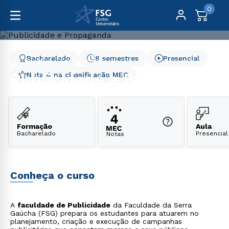
0
Bacharelado
8 semestres
Presencial
Graduação
Comunicação
Publicidade e Propaganda
Publicidade e Propaganda
Nota 4 na classificação MEC
Formação
Aula
Bacharelado
Presencial
Notas
Conheça o curso
A
faculdade de Publicidade
da Faculdade da Serra
Gaúcha (FSG) prepara os estudantes para atuarem no
planejamento, criação e execução de campanhas