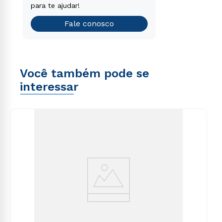
que é o ideal para você.
para te ajudar!
Teste vocacional
Fale conosco
Você também pode se
interessar