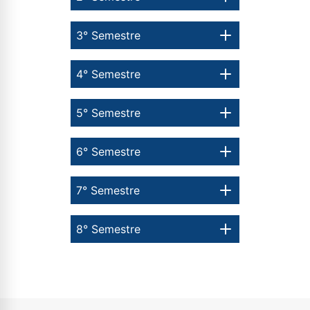
autorizo que meus dados sejam utilizados para o
envio de conteúdos da Cruzeiro do Sul.
3° Semestre
4° Semestre
5° Semestre
6° Semestre
7° Semestre
8° Semestre