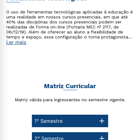
O uso de ferramentas tecnológicas aplicadas à educação é
uma realidade em nossos cursos presenciais, em que até
40% das disciplinas dos cursos presenciais podem ser
realizadas de forma on-line (Portaria MEC nº 2117, de
06/12/19). Além de oferecer ao aluno a flexibilidade de
tempo e espaço, essa configuração o torna protagonista
Ler mais
no processo de construção do seu conhecimento.
Rápido e fácil
WhatsApp
Matriz Curricular
ou
Matriz válida para ingressantes no semestre vigente.
1° Semestre
2° Semestre
Estou de acordo com a
Política de Privacidade.
e