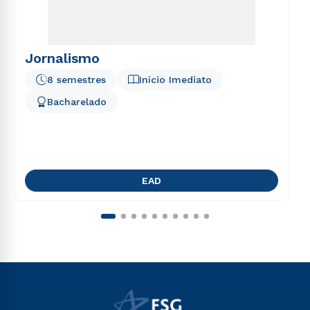
Jornalismo
8 semestres
Início Imediato
Bacharelado
EAD