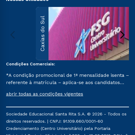
Caxias do Sul
Condições Comerciais:
*A condição promocional de 1ª mensalidade isenta –
referente à matrícula – aplica-se aos candidatos
aprovados em todas as formas de ingresso, exceto
abrir todas as condições vigentes
na prova on-line ou agendada, que ofertam bolsas
de até 50% de desconto, ambos ingressantes no 1º
semestre de 2023, que ainda não tenham efetivado
Sociedade Educacional Santa Rita S.A. © 2026 - Todos os
e/ou não tenham cancelado ou trancado sua
direitos reservados. | CNPJ: 91.109.660/0001-60
matrícula em uma das Instituições da Cruzeiro do
Credenciamento (Centro Universitário) pela Portaria
Sul Educacional, no período de 1 ano. Tais condições