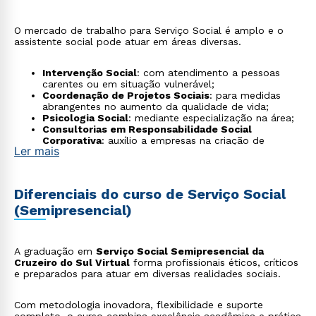
O mercado de trabalho para Serviço Social é amplo e o
assistente social pode atuar em áreas diversas.
Intervenção Social
: com atendimento a pessoas
carentes ou em situação vulnerável;
Coordenação de Projetos Sociais
: para medidas
abrangentes no aumento da qualidade de vida;
Psicologia Social
: mediante especialização na área;
Consultorias em Responsabilidade Social
Corporativa
: auxílio a empresas na criação de
Ler mais
projetos sociais;
Educação Social
: inclusão de pessoas carentes em
atividades educativas e culturais;
Liderança em ONGs
: gestão de equipes e recursos
Diferenciais do curso de Serviço Social
em projetos sociais de impacto local ou nacional;
(Semipresencial)
Saúde Pública
: atuação em hospitais, unidades
básicas de saúde e programas de atenção
psicossocial;
Assistência Judiciária e Sistema Prisional
: suporte
A graduação em
Serviço Social Semipresencial da
técnico em varas da infância, juventude, família e
Cruzeiro do Sul Virtual
forma profissionais éticos, críticos
execução penal;
e preparados para atuar em diversas realidades sociais.
Políticas Públicas e Gestão Governamental
:
elaboração, monitoramento e avaliação de políticas
sociais em órgãos municipais, estaduais e federais;
Com metodologia inovadora, flexibilidade e suporte
Sustentabilidade e Direitos Humanos
: participação