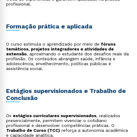
profissional.
Formação prática e aplicada
O curso estimula o aprendizado por meio de
fóruns
temáticos, projetos integradores e atividades de
Rápido e fácil
extensão
, aproximando o estudante dos desafios reais da
WhatsApp
profissão. Os conteúdos abrangem saúde, infância e
adolescência, envelhecimento, políticas públicas e
ou
assistência social.
Estágios supervisionados e Trabalho de
Conclusão
Estou de acordo com a
Política de Privacidade.
e
Os
estágios curriculares supervisionados
, realizados
autorizo que meus dados sejam utilizados para o
presencialmente, permitem vivenciar o cotidiano
envio de conteúdos da Cruzeiro do Sul.
profissional e desenvolver competências práticas. O
Trabalho de Curso (TCC)
reforça a autonomia acadêmica
e capacidade analítica.