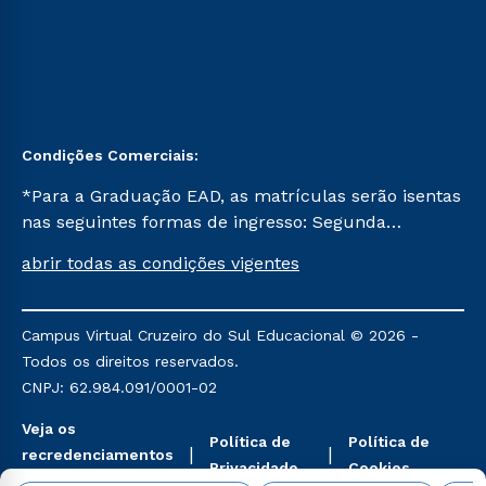
Condições Comerciais:
*Para a Graduação EAD, as matrículas serão isentas
nas seguintes formas de ingresso: Segunda
Graduação, Segunda Graduação 2.0 e Transferência.
abrir todas as condições vigentes
Já para as demais, a taxa de matrícula será de R$
49. *Para a Pós-graduação EAD, as ofertas
mencionadas são referentes aos cursos: Ensino
Campus Virtual Cruzeiro do Sul Educacional © 2026 -
Religioso, Geografia para a Docência e Metodologia
Todos os direitos reservados.
do Ensino de História: Questões Atuais.
CNPJ: 62.984.091/0001-02
Veja os
Política de
Política de
recredenciamentos
Privacidade
Cookies
aqui