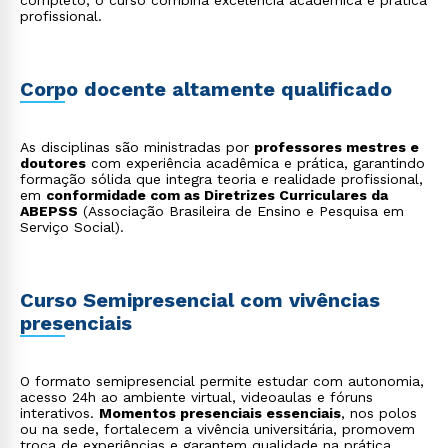
completo, o curso combina excelência acadêmica e prática
em iniciativas voltadas à equidade, diversidade, meio
profissional.
ambiente e justiça social.
Corpo docente altamente qualificado
As disciplinas são ministradas por
professores mestres e
doutores
com experiência acadêmica e prática, garantindo
formação sólida que integra teoria e realidade profissional,
em
conformidade com as Diretrizes Curriculares da
ABEPSS
(Associação Brasileira de Ensino e Pesquisa em
Serviço Social).
Curso Semipresencial com vivências
presenciais
O formato semipresencial permite estudar com autonomia,
acesso 24h ao ambiente virtual, videoaulas e fóruns
interativos.
Momentos presenciais essenciais
, nos polos
ou na sede, fortalecem a vivência universitária, promovem
troca de experiências e garantem qualidade na prática