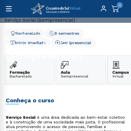
0
Bacharelado
8 semestres
Graduação
Saúde
Serviço Social (Semipresencial)
Serviço Social
Início Imediato
Semipresencial
(Semipresencial)
Formação
Aula
Campus
Bacharelado
Semipresencial
Virtual
Conheça o curso
Serviço Social
é uma área dedicada ao bem-estar coletivo
e à construção de uma sociedade mais justa. O profissional
atua promovendo o acesso de pessoas, famílias e