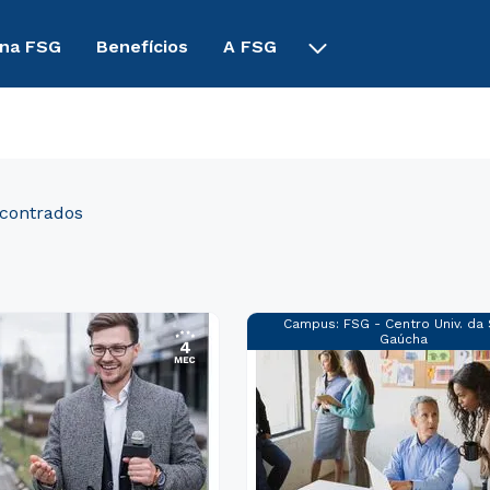
 na FSG
Benefícios
A FSG
Campus:
FSG - Centro Univ. da
Gaúcha