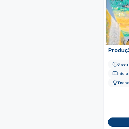
Produç
6 sem
Iníci
Tecno