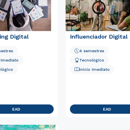
ng Digital
Influenciador Digital
estres
4 semestres
o Imediato
Tecnológico
lógico
Início Imediato
Rápido e fácil
WhatsApp
ou
EAD
EAD