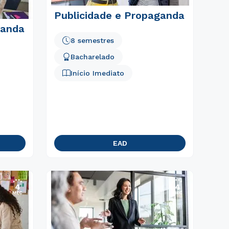
Publicidade e Propaganda
ganda
8 semestres
Bacharelado
Início Imediato
EAD