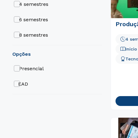
4 semestres
6 semestres
Produç
8 semestres
4 sem
Iníci
opções
Tecno
Presencial
EAD