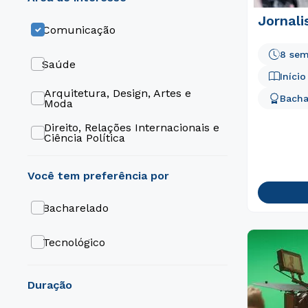
Jornal
Comunicação
8 sem
Saúde
Iníci
Arquitetura, Design, Artes e
Bacha
Moda
Direito, Relações Internacionais e
Ciência Política
Educação
Engenharia e Tecnologia
Bacharelado
Gestão e Negócios
Tecnológico
Gastronomia e Hospitalidade
duração