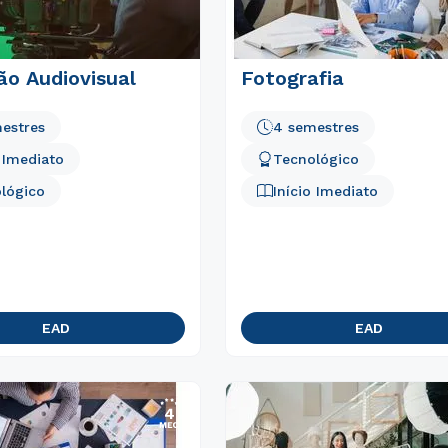
ão Audiovisual
Fotografia
estres
4 semestres
o Imediato
Tecnológico
lógico
Início Imediato
EAD
EAD