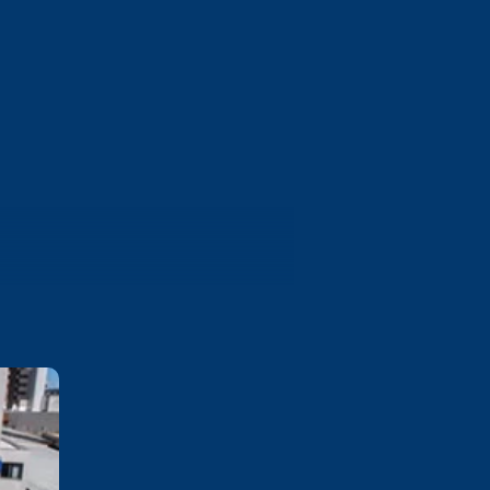
Bento Gonçalves
Rua 13 de Maio, 1130 Cidade
Alta - Bento Gonçalves/RS CEP
95702-002