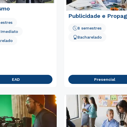
ismo
Publicidade e Propa
estres
8 semestres
o Imediato
Bacharelado
relado
EAD
Presencial