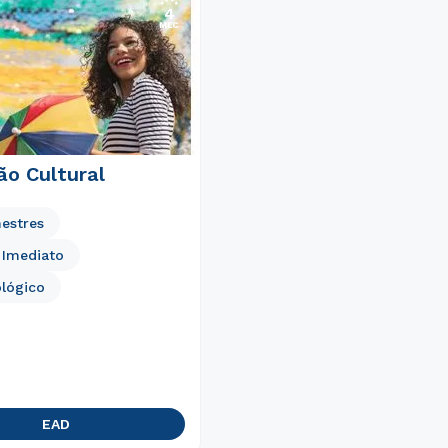
Estou de acordo com a
Política de Privacidade.
e
autorizo que meus dados sejam utilizados para o
envio de conteúdos da FSG.
ão Cultural
estres
o Imediato
lógico
EAD