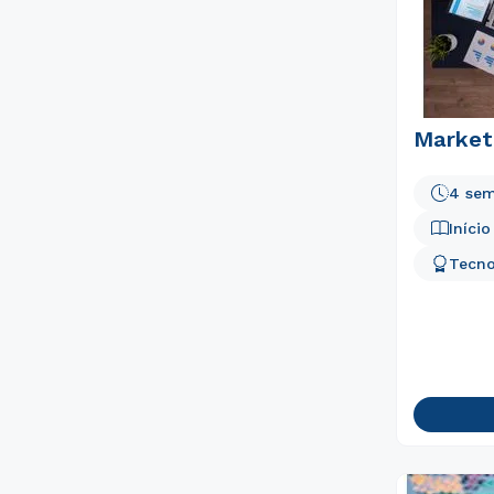
Marketi
4 sem
Iníci
Tecno