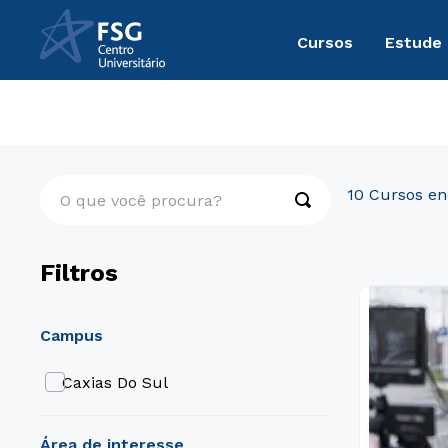
Cursos
Estude
Graduação
Comunicação
O que você procura?
10
Filtros
campus
Caxias Do Sul
área de interesse