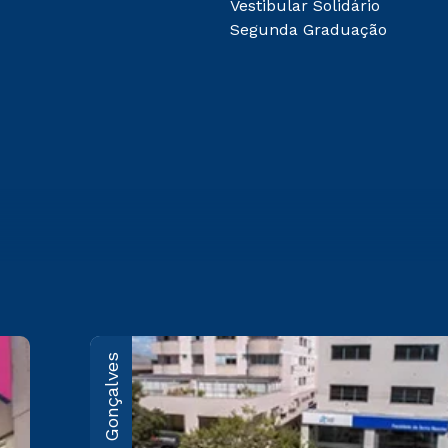
Vestibular Solidário
Segunda Graduação
Bento Gonçalves
Caxias do Sul
Rua Marechal Floriano, 1229 -
Pio X
Saiba mais