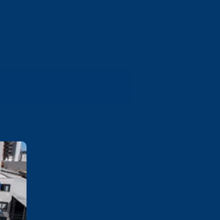
Bento Gonçalves
Rua 13 de Maio, 1130 Cidade
Alta - Bento Gonçalves/RS CEP
95702-002
Saiba mais