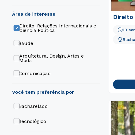
área de interesse
Direito
Direito, Relações Internacionais e
10 se
Ciência Política
Bacha
Saúde
Arquitetura, Design, Artes e
Moda
Comunicação
Educação
Engenharia e Tecnologia
Bacharelado
Gestão e Negócios
Tecnológico
Gastronomia e Hospitalidade