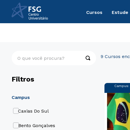
Cursos
Estude
Graduação
Direito, Relações Internacionais e Ciência Polí
O que você procura?
9
Filtros
Campus
campus
Caxias Do Sul
Bento Gonçalves