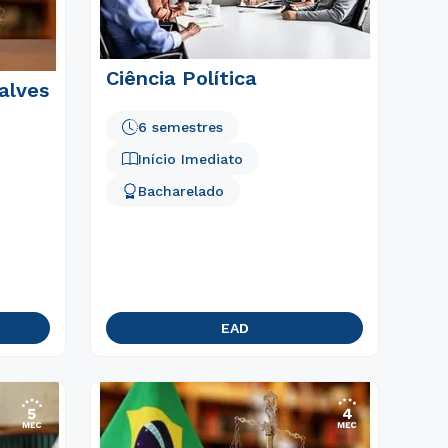
Ciência Política
alves
6 semestres
Início Imediato
Bacharelado
EAD