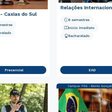
Relações Internacion
 - Caxias do Sul
6 semestres
mestres
Início Imediato
relado
Bacharelado
Presencial
EAD
Campus:
FSG - Bento Gonçal