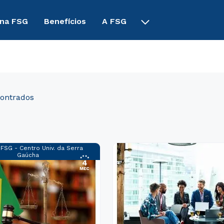
 na FSG
Benefícios
A FSG
tica
:
FSG - Centro Univ. da Serra
Gaúcha