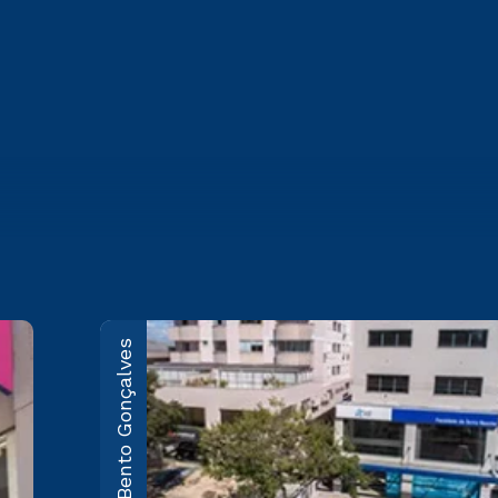
Bento Gonçalves
Caxias do Sul
Rua Marechal Floriano, 1229 -
Pio X
Saiba mais