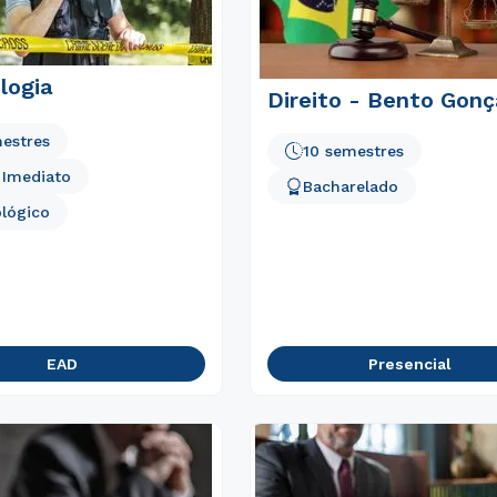
logia
Direito - Bento Gonç
estres
10 semestres
o Imediato
Bacharelado
lógico
EAD
Presencial